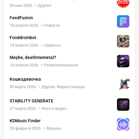
Гура Кошалин Плоцк Скавина
03 мая 2026
Другие
FeedFusion
18 апреля 2026
Новости
Fooddrombot
15 апреля 2026
Сервисы
Maybe, deathmemetal?
10 апреля 2026
Развлекательные
Кошкодевочка
30 марта 2026
Другие, Видеостикеры
STABILITY GENERATE
27 марта 2026
Фото и видео
KDMusic Finder
28 февраля 2026
Музыка