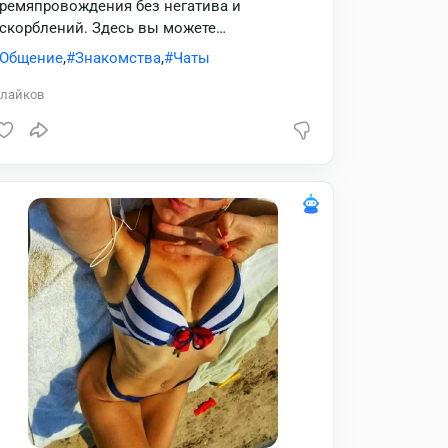
ремяпровождения без негатива и
скорблений. Здесь вы можете
ознакомится с различными людьми и
Общение
,
Знакомства
,
Чаты
айти себе новых друзей.
лайков