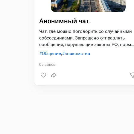
Анонимный чат.
Чат, где можно поговорить со случайными
собеседниками. Запрещено отправлять
сообщения, нарушающие законы РФ, норм
общественной морали, содержащие
Общение
,
знакомства
обценную лексику (маты и ругань), а так же
медиа интимного характера.
0
лайков