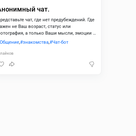
Анонимный чат.
редставьте чат, где нет предубеждений. Где
ажен не Ваш возраст, статус или
отография, а только Ваши мысли, эмоции и
увство юмора. Наш анонимный чат - это
Общение
,
знакомства
,
Чат-бот
езопасное пространство для искреннего
бщения.
лайков