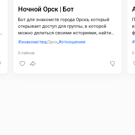
Ночной Орск | Бот
Бот для знакомств города Орска, который
П
открывает доступ для группы, в которой
в
можно делиться своими историями, найти
ф
себе вторую половинку и многое другое.
ч
знакомства
,
Орск
,
отношения
б
о
0
лайков
0