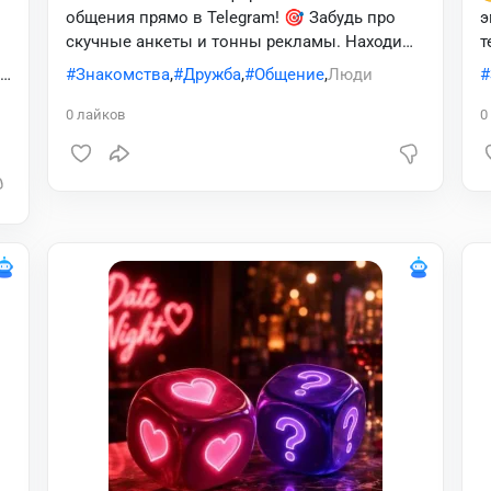
общения прямо в Telegram! 🎯 Забудь про
э
скучные анкеты и тонны рекламы. Находи
т
людей по интересам, выбирай удобный язык
с
ля
Знакомства
,
Дружба
,
Общение
,
Люди
общения, лайкай, создавай мэтчи и заводи

крутые знакомства всего в один клик. Твой
с
0
лайков
0
ез
вайб — твои правила! ✨
а
и
 в