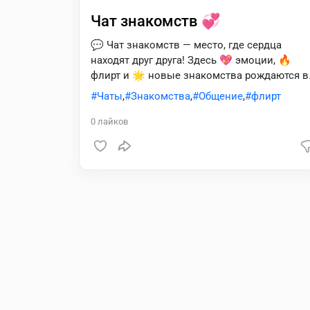
Чат знакомств 💞
💬 Чат знакомств — место, где сердца
находят друг друга! Здесь 💖 эмоции, 🔥
флирт и 🌟 новые знакомства рождаются в
каждом сообщении. Погрузись в атмосферу
Чаты
,
Знакомства
,
Общение
,
флирт
общения, где каждый диалог может стать
началом чего‑то особенного 💌✨
0
лайков