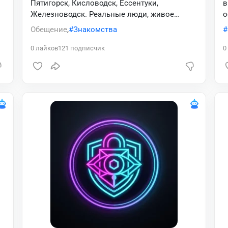
Пятигорск, Кисловодск, Ессентуки,
в
Железноводск. Реальные люди, живое
о
общение, новые знакомства. Заходи! 🌴
п
Обещение
,
Знакомства
н
0
лайков
121
подписчик
0