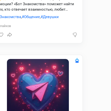
моции? «Бот Знакомства» поможет найти
ех, кто отвечает взаимностью, любит
майлы, комплименты и живые диалоги 💬
Знакомства
,
Общение
,
Девушки
 Присоединяйся и найди свою пару прямо
ейчас 🚀💘
лайков