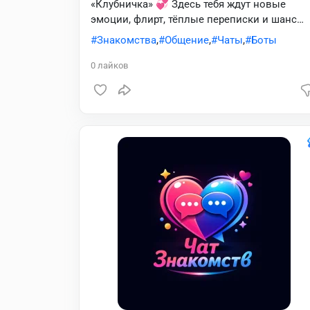
«Клубничка» 💞 Здесь тебя ждут новые
эмоции, флирт, тёплые переписки и шанс
найти свою симпатию 💋 Общайся,
Знакомства
,
Общение
,
Чаты
,
Боты
знакомься и наслаждайся каждым
моментом 💌✨
0
лайков