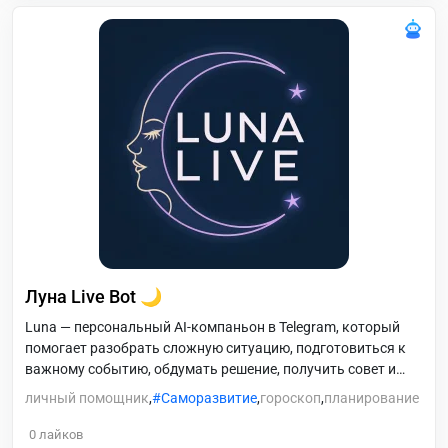
Луна Live Bot 🌙
Luna — персональный AI-компаньон в Telegram, который
помогает разобрать сложную ситуацию, подготовиться к
важному событию, обдумать решение, получить совет и
персональную Картину дня. Бот запоминает важные
личный помощник
,
Саморазвитие
,
гороскоп
,
планирование
факты, поддерживает продолжение диалога и предлагает
расширенные функции Luna+.
0
лайков