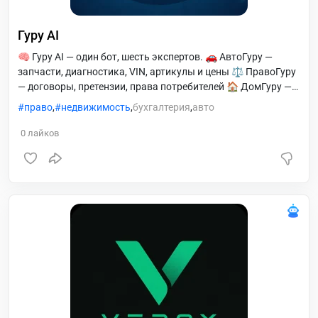
Гуру AI
🧠 Гуру AI — один бот, шесть экспертов. 🚗 АвтоГуру —
запчасти, диагностика, VIN, артикулы и цены ⚖️ ПравоГуру
— договоры, претензии, права потребителей 🏠 ДомГуру —
оценка, ипотека, проверка квартиры 📊 БизГуру — налоги
право
,
недвижимость
,
бухгалтерия
,
авто
УСН, взносы, отчётность для ИП 🎬 МедиаГуру — посты,
сценарии, контент-планы 👥 HRГуру — вакансии,
0
лайков
собеседования, ТК РФ 🆓 Бесплатно — 10 запросов в день
⭐ Pro — 50/день + «Моё авто» (500 ₽/мес) 💼 Business —
200/день + PDF (2000 ₽/мес) Оплата: Telegram Stars или
крипта. Начните: /start