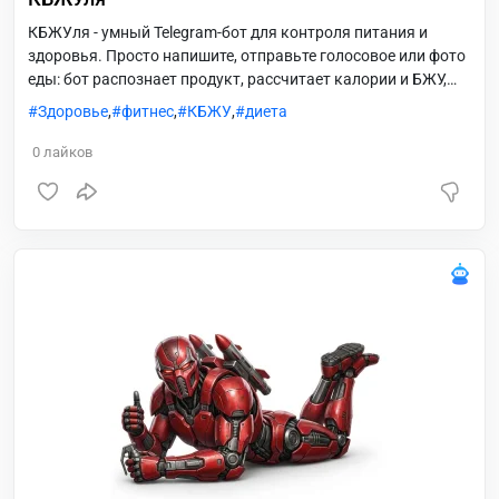
КБЖУля - умный Telegram-бот для контроля питания и
здоровья. Просто напишите, отправьте голосовое или фото
еды: бот распознает продукт, рассчитает калории и БЖУ,
сохранит запись и покажет дневной баланс. КБЖУля
Здоровье
,
фитнес
,
КБЖУ
,
диета
помогает вести питание, воду, сон, тренировки и вес в
одном привычном чате. Бот напоминает о важных записях,
0
лайков
дает сводки за сегодня, вчера или любую дату, помогает
исправлять ошибки и предлагает рецепты под оставшиеся
калории и нутриенты. Подходит для снижения, набора или
удержания веса.