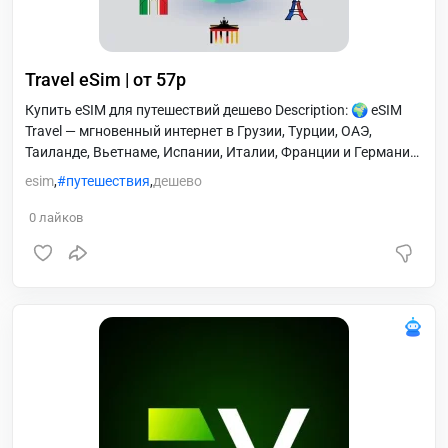
Travel eSim | от 57р
Купить eSIM для путешествий дешево Description: 🌍 eSIM
Travel — мгновенный интернет в Грузии, Турции, ОАЭ,
Таиланде, Вьетнаме, Испании, Италии, Франции и Германии!
📲 Покупай eSIM онлайн за 2 минуты 📡 Работает сразу
esim
,
путешествия
,
дешево
после активации 💰 Выгодные тарифы без роуминга 🔒
Безопасно и удобно — не нужно менять физическую SIM
0
лайков
Путешествуй без границ с быстрым мобильным
интернетом!