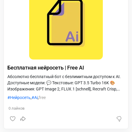
Бесплатная нейросеть | Free AI
Абсолютно бесплатный бот с безлимитным доступом к AI.
Доступные модели: 💬 Текстовые: GPT 3.5 Turbo 16K 🎨
Изображения: GPT Image 2, FLUX.1 [schnell], Recraft Crisp,
SeedVR2, Bria RMBG 2.0, RemBG
Нейросеть
,
Ai
,
free
0
лайков