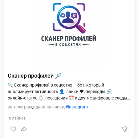
Сканер профилей 🔎
🔍 Сканер профилей в соцсетях — бот, который
анализирует активность 👤: лайки ❤️, переходы 🔗,
онлайн‑статус ⌚, посещения 📅 и другие цифровые следы.
Помогает быстро понять поведение пользователя в сети
вк
,
телеграм
,
одноклассники
,
instagram
🌐.
0
лайков