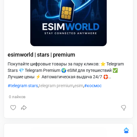
esimworld | stars | premium
Покупайте цифровые товары за пару кликов: ⭐️ Telegram
Stars 💎 Telegram Premium 🌍 eSIM для путешествий ✅
Лучшие цены ⚡️ Автоматическая выдача 24/7 🛟
Поддержка, если возникнут вопросы
telegram stars
,
telegram premium
,
esim
,
космос
0
лайков