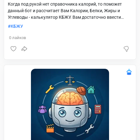
Когда под рукой нет справочника калорий, то поможет
данный бот и рассчитает Вам Калории, Белки, Жиры и
Углеводы - калькулятор КБЖУ. Вам достаточно ввести
текстом блюдо, его вес и состав, либо просто
КБЖУ
сфотографировать этикетку или меню и результат будет у
Вас через несколько секунд!
0
лайков