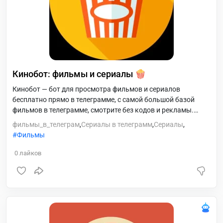
Кинобот: фильмы и сериалы 🍿
Кинобот — бот для просмотра фильмов и сериалов
бесплатно прямо в телеграмме, с самой большой базой
фильмов в телеграмме, смотрите без кодов и рекламы.
Кинобот — Ваш персональный гид по миру кино и сериалов!
фильмы_в_телеграм
,
Сериалы в телеграмм
,
Сериалы
,
🎬 Ищете идеальный фильм на вечер или новый сериал для
Фильмы
запоя? Кинобот поможет! Бот с мощным поиском и
детальными подборками. ✨ Ключевые возможности: •
0
лайков
Умный поиск по названию, году, жанру и рейтингу •
Актуальные подборки: новинки, тренды, скрытые
жемчужины • Детальная информация: описание,