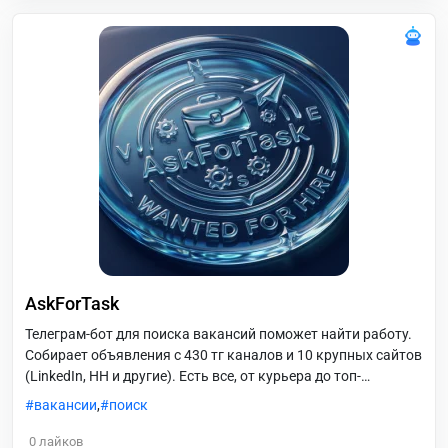
AskForTask
Телеграм-бот для поиска вакансий поможет найти работу.
Собирает объявления с 430 тг каналов и 10 крупных сайтов
(LinkedIn, HH и другие). Есть все, от курьера до топ-
менеджера. Поиск по РФ и миру на русском и английском
вакансии
,
поиск
языках. Делает короткое описание с помощью ИИ.
Присылает свежие вакансии как только они публикуются.
0
лайков