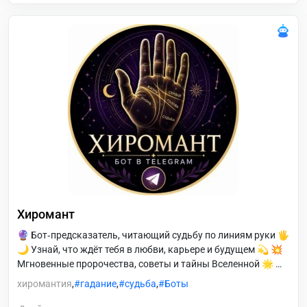
Хиромант
🔮 Бот‑предсказатель, читающий судьбу по линиям руки 🖐
🌙 Узнай, что ждёт тебя в любви, карьере и будущем 💫 💥
Мгновенные пророчества, советы и тайны Вселенной 🌟 💭
Просто задай вопрос — и Хиромант откроет ответ судьбы
хиромантия
,
гадание
,
судьба
,
Боты
🔔