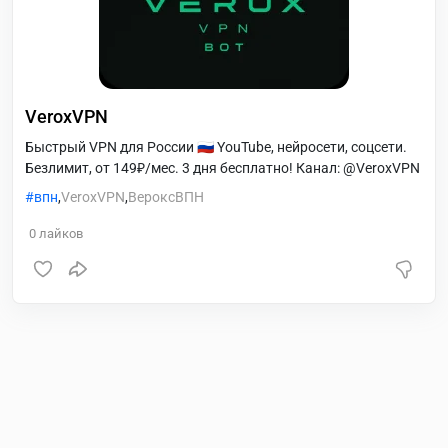
VeroxVPN
Быстрый VPN для России 🇷🇺 YouTube, нейросети, соцсети.
Безлимит, от 149₽/мес. 3 дня бесплатно! Канал: @VeroxVPN
впн
,
VeroxVPN
,
ВероксВПН
0
лайков