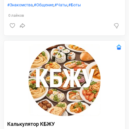
наслаждайся каждым моментом 💌✨
Знакомства
,
Общение
,
Чаты
,
Боты
0
лайков
Калькулятор КБЖУ