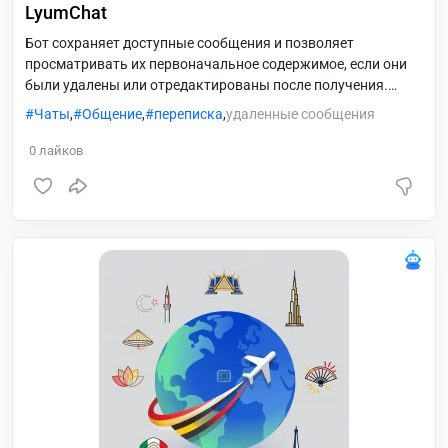
LyumChat
Бот сохраняет доступные сообщения и позволяет
просматривать их первоначальное содержимое, если они
были удалены или отредактированы после получения.
Основные возможности: * Просмотр сохранённых
Чаты
,
Общение
,
переписка
,
удаленные сообщения
удалённых сообщений. * Просмотр первоначальной версии
отредактированных сообщений. * Удобная работа прямо в
0
лайков
Telegram. Важно: бот может отображать только те
сообщения, которые успел получить и сохранить до их
удаления или изменения. Он не восстанавливает
сообщения задним числом и не получает доступ к