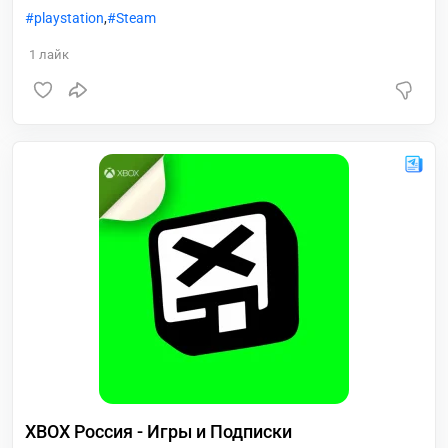
@xboxdigital_bot Оформить заказ: @realfurys Отзывы:
playstation
,
Steam
@xbox_dns_rus_bot Время работы с 11:00 до 23:00 МСК
1
лайк
XBOX Россия - Игры и Подписки