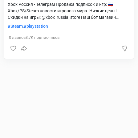
Xbox Россия - Телеграм Продажа подписок и игр: 🇷🇺
Xbox/PS/Steam новости игрового мира. Низкие цены!
Скидки на игры: @xbox_russia_store Наш бот магазин
@xboxdigital_bot Оформить заказ: @realfurys Отзывы:
Steam
,
playstation
@xbox_dns_rus_bot Время работы с 11:00 до 23:00 МСК
0
лайков
3.7K
подписчиков