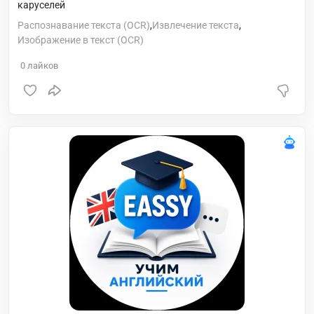
каруселей
Распознавание текста (OCR)
,
Извлечение текста
,
Изображение в текст (OCR)
0
лайков