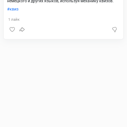
немецкого и других языков, используя механику квизов.
квиз
1
лайк