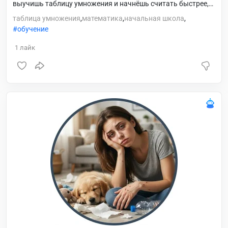
выучишь таблицу умножения и начнёшь считать быстрее,
чем загружаются видео в TikTok. ⚡️ Тебя ждут: 🚀 кибер-
таблица умножения
,
математика
,
начальная школа
,
тренировки 👑 крутые титулы 🏆 зал славы Выбирай
обучение
режим и начинай бить рекорды. 🔥
1
лайк