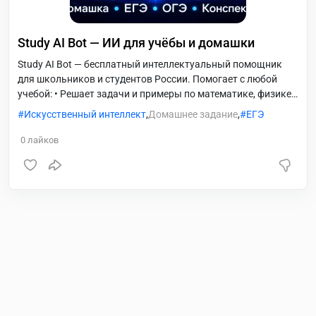
Study AI Bot — ИИ для учёбы и домашки
Study AI Bot — бесплатный интеллектуальный помощник
для школьников и студентов России. Помогает с любой
учебой: • Решает задачи и примеры по математике, физике,
химии, биологии и другим предметам • Объясняет сложные
Искусственный интеллект
,
Домашнее задание
,
ЕГЭ
темы простым языком • Помогает с домашними заданиями
• Создаёт конспекты, планы и шпаргалки Работает на
0
лайков
русском языке 24/7. Без скрытых платежей на старте.
Идеально подходит для подготовки к ЕГЭ, ОГЭ, ВПР и
сессии в вузе.