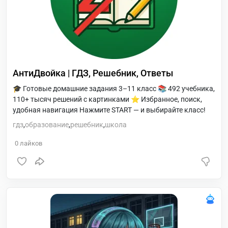
АнтиДвойка | ГДЗ, Решебник, Ответы
🎓 Готовые домашние задания 3–11 класс 📚 492 учебника,
110+ тысяч решений с картинками ⭐ Избранное, поиск,
удобная навигация Нажмите START — и выбирайте класс!
гдз
,
образование
,
решебник
,
школа
0
лайков