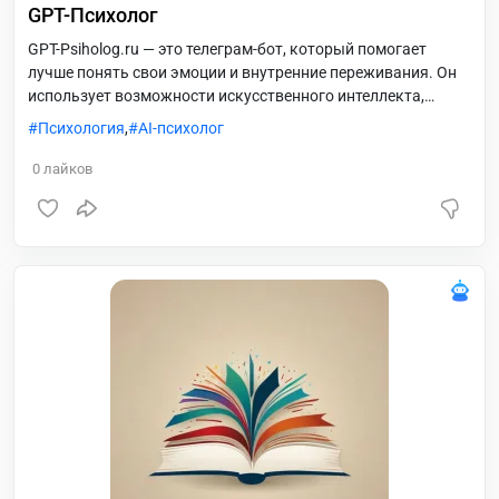
GPT-Психолог
GPT-Psiholog.ru — это телеграм-бот, который помогает
лучше понять свои эмоции и внутренние переживания. Он
использует возможности искусственного интеллекта,
чтобы давать психологически точные ответы на вопросы о
Психология
,
AI-психолог
настроении, отношениях, мотивации и самооценке. Бот
предлагает ежедневные психологические инсайты,
0
лайков
помогает увидеть скрытые паттерны поведения и даёт
практические рекомендации для личностного роста —
аккуратно, честно и без осуждения.