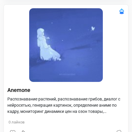
Anemone
Распознавание растений, распознавание грибов, диалог с
нейросетью, генерация картинок, определение аниме по
кадру, мониторинг динамики цен на озон товары,
автоматический поиск отзывов на продукты по фото. И всё
0
лайков
в одном боте