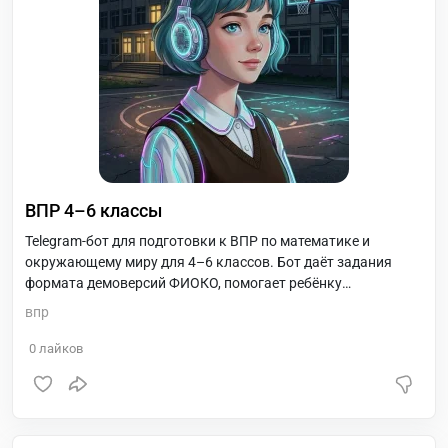
ВПР 4–6 классы
Telegram-бот для подготовки к ВПР по математике и
окружающему миру для 4–6 классов. Бот даёт задания
формата демоверсий ФИОКО, помогает ребёнку
тренироваться по 10–15 минут в день и показывает
впр
родителям статистику: сколько задач решено, какие темы
даются хуже, как меняется прогресс. Подходит для
0
лайков
самостоятельной подготовки дома и в качестве доп.
тренажёра к занятиям с учителем или репетитором.