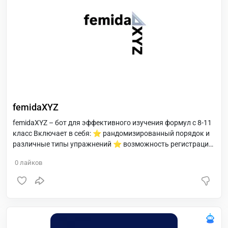
femidaXYZ
femidaXYZ – бот для эффективного изучения формул с 8-11
класс Включает в себя: ⭐ рандомизированный порядок и
различные типы упражнений ⭐ возможность регистрации
ученику и учителю ⭐ отслеживание прогресса ⭐
0
лайков
рекомендации по интервальному повторению – удобство и
доступность!