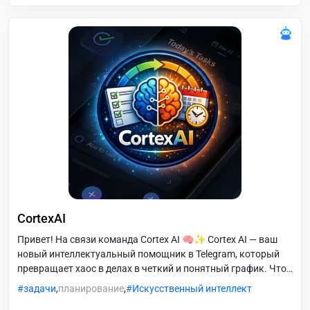
CortexAI
Привет! На связи команда Cortex AI 🧠✨ Cortex AI — ваш
новый интеллектуальный помощник в Telegram, который
превращает хаос в делах в четкий и понятный график. Что
такое Cortex AI? Это не просто список задач. Это гибрид
задачи
,
планирование
,
Искусственный интеллект
мощного таск-менеджера и нейросети, созданный для тех,