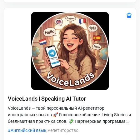
помогает готовиться к собеседованиям, путешествиям и
экзаменам. Персональные темы, адаптация под ваш
уровень и доступ 24/7 делают Talksy удобным
VoiceLands | Speaking AI Tutor
VoiceLands — твой персональный AI-репетитор
иностранных языков 🚀 Голосовое общение, Living Stories и
безлимитная практика слов. 💸 Партнерская программа:
получай 30% дохода с приглашенных друзей. Подписчикам
Английский язык
,
Репетиторство
канала — месяц бесплатно 👉 @VoiceLandsBot