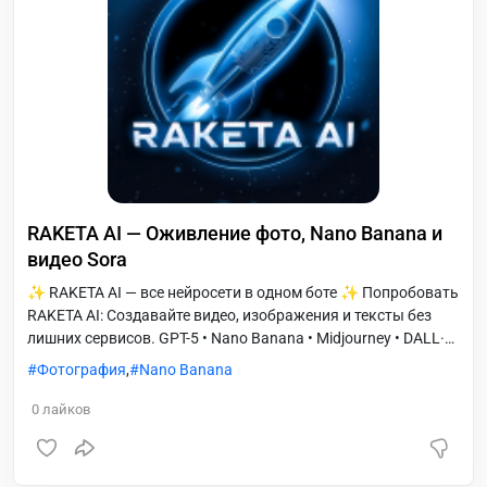
RAKETA AI — Оживление фото, Nano Banana и
видео Sora
✨ RAKETA AI — все нейросети в одном боте ✨ Попробовать
RAKETA AI: Создавайте видео, изображения и тексты без
лишних сервисов. GPT-5 • Nano Banana • Midjourney • DALL·E
• Stable Diffusion и другие — уже внутри. ⚡️ Мгновенный
Фотография
,
Nano Banana
запуск без настроек Бесплатные токены — попробуйте
сразу Весь функционал в одном интерфейсе
0
лайков