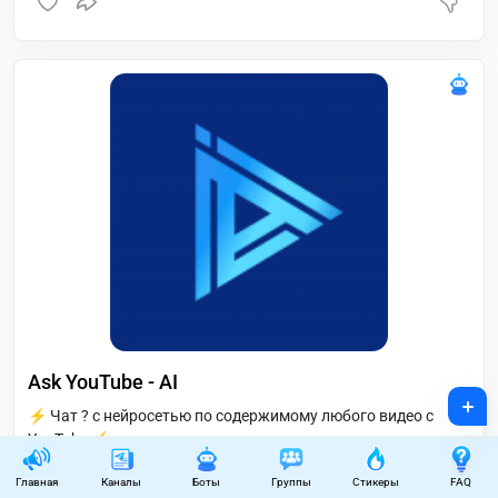
Ask YouTube - AI
+
⚡ Чат ? с нейросетью по содержимому любого видео с
YouTube ⚡
0
лайков
Главная
Каналы
Боты
Группы
Стикеры
FAQ