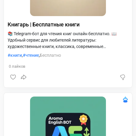
Книгарь | Бесплатные книги
📚 Telegram-бот для чтения книг онлайн бесплатно. 📖
Удобный сервис для любителей литературы:
художественные книги, классика, современные
произведения. 🔍 Быстрый поиск книг по названию и
книги
,
чтение
,
Бесплатно
автору. 📱 Чтение прямо в Telegram — без регистрации, с
любого устройства. 🕓 Подходит для ежедневного чтения,
0
лайков
учёбы и отдыха.