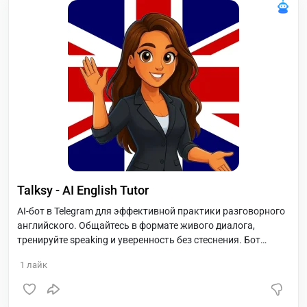
Talksy - AI English Tutor
AI-бот в Telegram для эффективной практики разговорного
английского. Общайтесь в формате живого диалога,
тренируйте speaking и уверенность без стеснения. Бот
поддерживает текстовые и голосовые сообщения,
1
лайк
исправляет ошибки в реальном времени, объясняет
грамматику простым языком и предлагает естественные
варианты фраз. Подходит для уровней от A1 до C1,