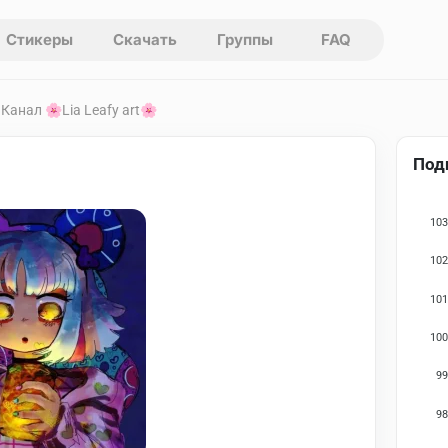
Стикеры
Скачать
Группы
FAQ
 Канал 🌸Lia Leafy art🌸
Под
103
102
101
100
99
98