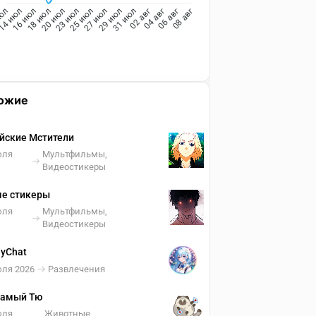
14 июл
16 июл
18 июл
20 июл
23 июл
25 июл
27 июл
29 июл
31 июл
июл
02 авг
04 авг
06 авг
08 авг
ожие
йские Мстители
юля
Мультфильмы,
Видеостикеры
е стикеры
юля
Мультфильмы,
Видеостикеры
yChat
юля 2026
Развлечения
самый Тю
юля
Животные,