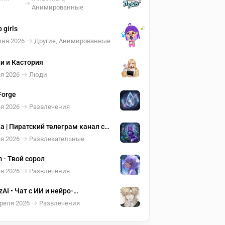
Анимированные
 girls
юня 2026
Другие, Анимированные
и и Кастория
я 2026
Люди
Forge
я 2026
Развлечения
а | Пиратский телеграм канал с
етовым котиком на аватарке |
я 2026
Развлекательные
окниги
m - Твой сорол
я 2026
Развлечения
zAI • Чат с ИИ и нейро-
онажами на русском 🎭
реля 2026
Развлечения