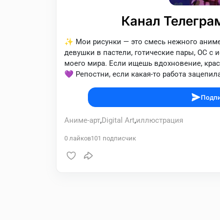
Канал Телеграм
✨ Мои рисунки — это смесь нежного аниме
девушки в пастели, готические пары, OC с 
моего мира. Если ищешь вдохновение, крас
💜 Репостни, если какая-то работа зацепила
Подпи
Аниме-арт
,
Digital Art
,
иллюстрация
0
лайков
101
подписчик