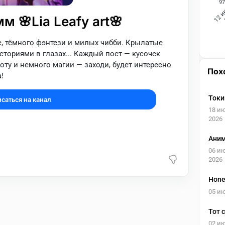
97
12 
м 🌸Lia Leafy art🌸
, тёмного фэнтези и милых чибби. Крылатые
историями в глазах... Каждый пост — кусочек
оту и немного магии — заходи, будет интересно
Пох
!
Токи
саться на канал
18 и
2026
Аним
06 и
2026
Hone
05 и
Тот 
02 и