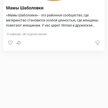
Мамы Шаболовки
«Мамы Шаболовки» - это районное сообщество, где
материнство становится особой ценностью, где женщины
помогают женщинам. У нас царит тёплая и дружеская
атмосфера принятия и поддержки. Проект дает
0
лайков
1.2K
подписчиков
возможность: ? Посетить разнообразные бесплатные
оффлайн мероприятия: йога для женщин/беременных,
бэби-йога, творческие мастер-классы, районные праздники
? Найти единомышленников для общения и встреч с детьми
? Узнать из первых уст про районные сады/школы/секции/
поликлиники ? Быть в курсе событий рядом