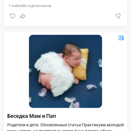
теме родительства, ведь порой для выбора подходящего
1
лайк
686
подписчиков
решения просто не хватает нужной информации.
Беседка Мам и Пап
Родители и дети. Обновленные статьи Практикума молодой