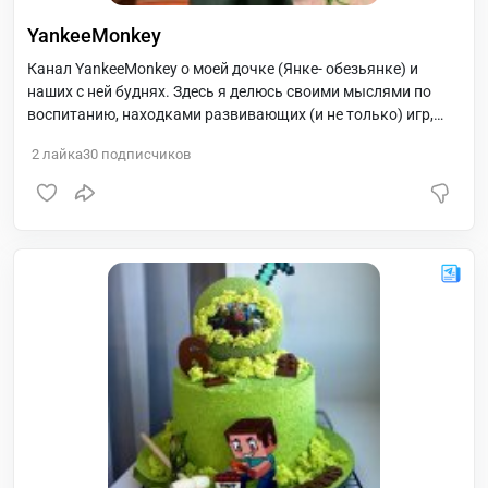
YankeeMonkey
Канал YankeeMonkey о моей дочке (Янке- обезьянке) и
наших с ней буднях. Здесь я делюсь своими мыслями по
воспитанию, находками развивающих (и не только) игр,
подборками книг, стильной одежды для детей и другими
2
лайка
30
подписчиков
интересными находками.