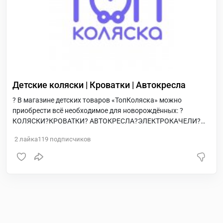
Детские коляски | Кроватки | Автокресла
? В магазине детских товаров «ТопКоляска» можно
приобрести всё необходимое для новорождённых: ?
КОЛЯСКИ?КРОВАТКИ? АВТОКРЕСЛА?ЭЛЕКТРОКАЧЕЛИ?
СТУЛЬЧИКИ ДЛЯ КОРМЛЕНИЯ ☎️+7 495 005 90 65 ?+7 925
2
лайка
119
подписчиков
401 26 53 ?ОНЛАЙН показ ?ОТПРАВКА