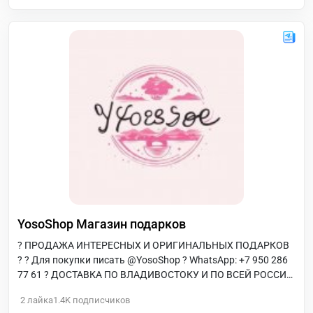
YosoShop Магазин подарков
? ПРОДАЖА ИНТЕРЕСНЫХ И ОРИГИНАЛЬНЫХ ПОДАРКОВ
? ? Для покупки писать @YosoShop ? WhatsApp: +7 950 286
77 61 ? ДОСТАВКА ПО ВЛАДИВОСТОКУ И ПО ВСЕЙ РОССИИ
? МНОГО ОТЗЫВОВ ? ГАРАНТИЯ, КАЧЕСТВО, НИЗКИЕ ЦЕНЫ
2
лайка
1.4K
подписчиков
Мы на Фарпосте -