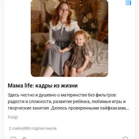
Мама life: кадры из жизни
Здесь честно и душевно о материнстве без фильтров:
радости и сложности, развитие ребёнка, любимые игры и
творческие занятия. Делюсь проверенными лайфхаками,
семейными традициями, уютными моментами и
Кадр
вдохновением. Есть обзоры детской одежды, книг и
игрушек, а ещё — размышления о балансе между заботой о
2
лайка
986
подписчиков
себе и семье. Если вам близка такая атмосфера, буду рада