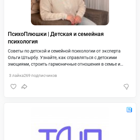
ПсихоПлюшки | Детская и семейная
психология
Советы по детской и семейной психологии от эксперта
Ольги Штырбу. Узнайте, как справляться с детскими
эмоциями, строить гармоничные отношения в семье и
поддерживать ребенка на каждом этапе его развития.
3
лайка
269
подписчиков
Подписывайтесь, и будьте в курсе новых рекомендаций!