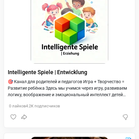
Intelligente Spiele | Entwicklung
🎯 Канал для родителей и педагогов Игра + Творчество =
Развитие ребёнка Здесь мы учимся через игру, развиваем
логику, воображение и эмоциональный интеллект детей
дошкольного и младшего школьного возраста. 🧩 Что ты
0
лайков
4.2K
подписчиков
найдёшь: Обзоры развивающих игр 🎲 DIY-поделки своими
руками ✂️ Идеи для занятий дома 🏠 Советы по
воспитанию 👨‍👩‍👧 Научные основы развития детей 🧠 📌
Подпишись, чтобы каждый день узнавать что-то новое и
полезное! 🌐 Вместе с нами: @spielerische_erziehung 💬