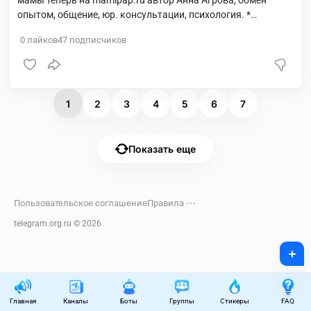
мамы теперь на mamipap.ru автор Анна Агрова, обмен
опытом, общение, юр. консультации, психология. *
Беременность ?? роды ? женское здоровье ? Ребенок ??
0
лайков
47
подписчиков
Детские товары ? полезные заметки ? *
1
2
3
4
5
6
7
Показать еще
Пользовательское соглашение
Правила
telegram.org.ru ©
2026
+
Главная
Каналы
Боты
Группы
Стикеры
FAQ