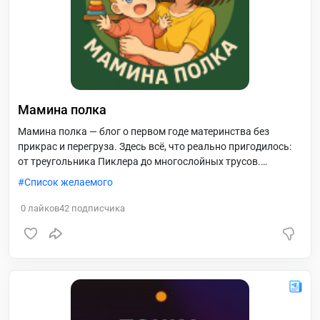
Мамина полка
Мамина полка — блог о первом годе материнства без
прикрас и перегруза. Здесь всё, что реально пригодилось:
от треугольника Пиклера до многослойных трусов.
Подборки, моторика, антивишлисты, одежда, честные
Список желаемого
рассуждения и много самоиронии. ?Москва, СВАО
(Северное Медведково) ? Давайте дружить, встречаться на
0
лайков
42
подписчика
прогулках, делиться находками и выдыхать вместе.