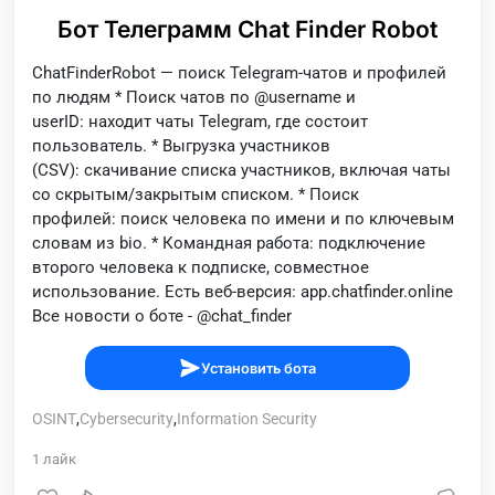
Бот Телеграмм Chat Finder Robot
ChatFinderRobot — поиск Telegram-чатов и профилей
по людям * Поиск чатов по @username и
userID: находит чаты Telegram, где состоит
пользователь. * Выгрузка участников
(CSV): скачивание списка участников, включая чаты
со скрытым/закрытым списком. * Поиск
профилей: поиск человека по имени и по ключевым
словам из bio. * Командная работа: подключение
второго человека к подписке, совместное
использование. Есть веб-версия: app.chatfinder.online
Все новости о боте - @chat_finder
Установить бота
OSINT
,
Cybersecurity
,
Information Security
1
лайк