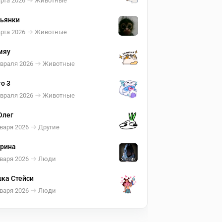
рта 2026
Животные
ьянки
рта 2026
Животные
мяу
евраля 2026
Животные
о 3
евраля 2026
Животные
Олег
варя 2026
Другие
рина
варя 2026
Люди
ка Стейси
варя 2026
Люди