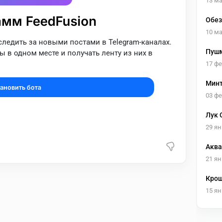
13 ма
амм FeedFusion
Обез
10 ма
 следить за новыми постами в Telegram-каналах.
Пуш
 в одном месте и получать ленту из них в
17 ф
Минт
ановить бота
03 ф
Лук 
29 ян
Аква
21 ян
Крош
15 ян