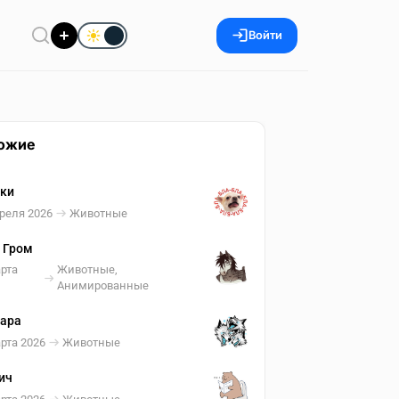
Войти
ожие
ки
реля 2026
Животные
 Гром
арта
Животные,
Анимированные
ара
рта 2026
Животные
ич