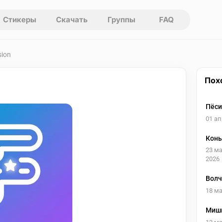
Стикеры
Скачать
Группы
FAQ
sion
Пох
Пёси
01 ап
Конь
23 м
2026
Волч
18 ма
Миш