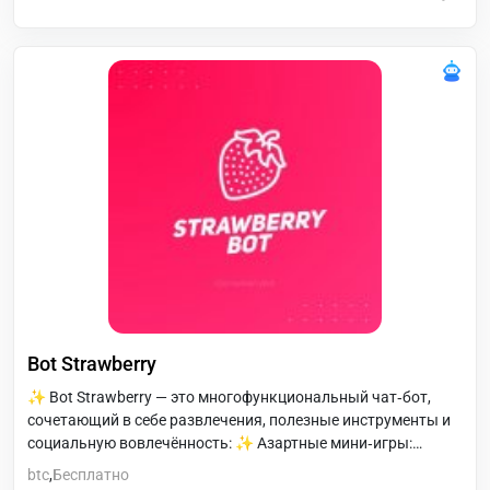
Bot Strawberry
✨ Bot Strawberry — это многофункциональный чат‑бот,
сочетающий в себе развлечения, полезные инструменты и
социальную вовлечённость: ✨ Азартные мини‑игры:
казино с игровой валютой и биткоином, слоты, ставки,
btc
,
Бесплатно
угадай‑игры, кубики и рулетка — для весёлого