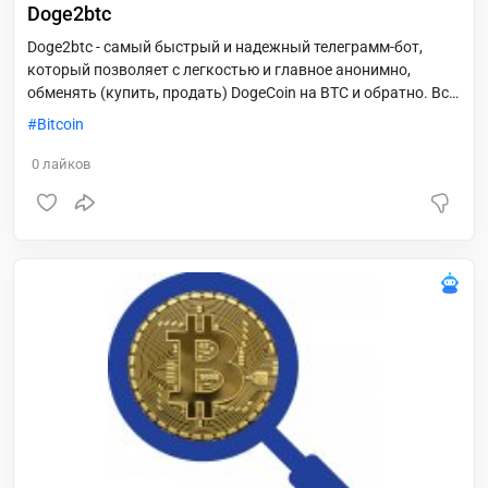
Doge2btc
Doge2btc - самый быстрый и надежный телеграмм-бот,
который позволяет с легкостью и главное анонимно,
обменять (купить, продать) DogeCoin на BTC и обратно. Все
сделки проходят в автоматическом режиме со счетов бота
Bitcoin
без участия третьих лиц. Есть ограничения на сумму
одноразовой сделки. О размере лимитов бот информирует
0
лайков
перед заключением сделки. Интуитивно-понятный,
дружественный интерфейс. Выделенный сервер.
Использование QR-кодов. Небольшая комиссия и скорость
- главные преимущества Doge2btc!