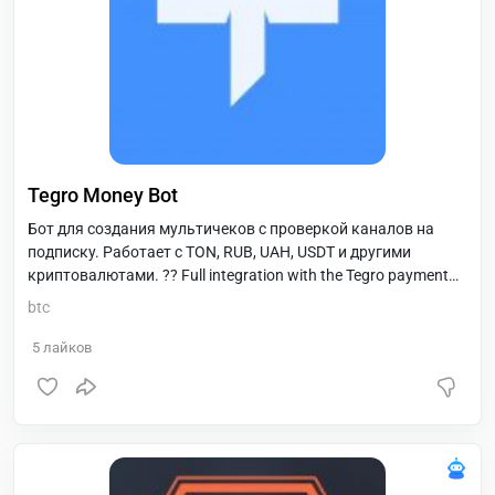
Tegro Money Bot
Бот для создания мультичеков с проверкой каналов на
подписку. Работает с TON, RUB, UAH, USDT и другими
криптовалютами. ?? Full integration with the Tegro payment
system to accept payments in Toncoin. Affiliate program inside
btc
the Telegram bot. The ability to issue invoices and accept
payments in cryptocurrency. Deposit system, with support for
5
лайков
Bitcoin and Toncoin. Payment history, full integration with the
payment system aggregator. Multi-language support: English
and Russian ?? Полная