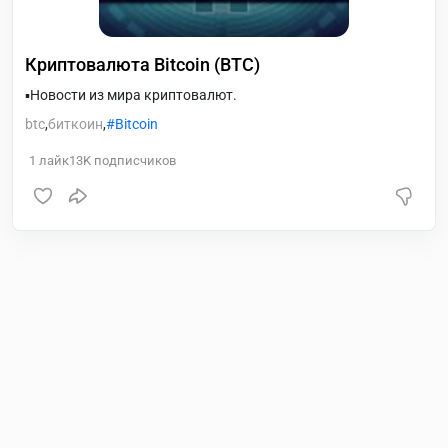
Криптовалюта Bitcoin (BTC)
▪️Новости из мира криптовалют.
btc
,
биткоин
,
Bitcoin
1
лайк
13K
подписчиков