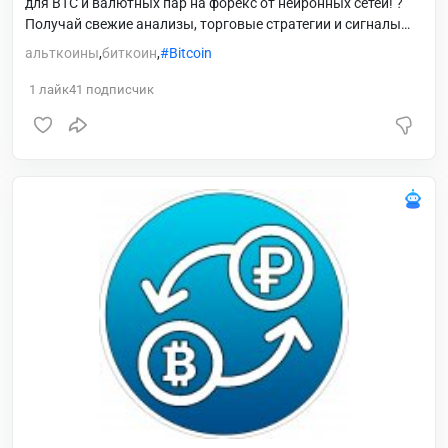
для BTC и валютных пар на форекс от нейронных сетей! ?
Получай свежие анализы, торговые стратегии и сигналы
для умной и прибыльной торговли.
альткоины
,
биткоин
,
Bitcoin
1
лайк
41
подписчик