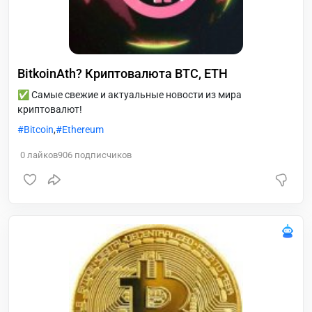
BitkoinAth? Криптовалюта BTC, ETH
✅ Самые свежие и актуальные новости из мира
криптовалют!
Bitcoin
,
Ethereum
0
лайков
906
подписчиков