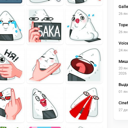
Gall
26 ян
Тори
26 ян
Voic
24 ян
Миша
20 я
2026
Выд
01 ян
Cine
27 де