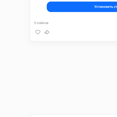
Установить с
0
лайков