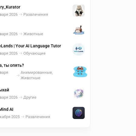
ery_Kurator
варя 2026
Развлечения
варя 2026
Животные
eLands | Your AI Language Tutor
варя 2026
Обучающие
, ты опять?
нваря
Анимированные,
Животные
ыхай
варя 2026
Другие
Mind AI
кабря 2025
Развлечения