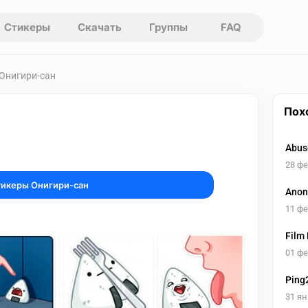
Стикеры
Скачать
Группы
FAQ
 Онигири-сан
Пох
Abus
28 ф
тикеры Онигири-сан
Anon
11 ф
Film
01 ф
Ping
31 ян