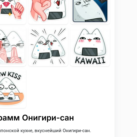
рамм Онигири-сан
онской кухне, вкуснейший Онигири-сан.