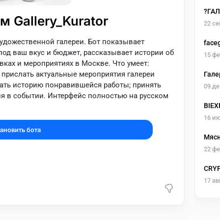
?ГА
м Gallery_Kurator
22 се
 художественной галереи. Бот показывает
face
под ваш вкус и бюджет, рассказывает истории об
15 ф
ках и мероприятиях в Москве. Что умеет:
 прислать актуальные мероприятия галереи
Гале
азать историю понравившейся работы; принять
09 де
ия в событии. Интерфейс полностью на русском
BIEX
16 и
ановить бота
Мясн
22 ф
CRY
17 ав