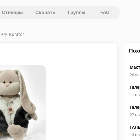
Стикеры
Скачать
Группы
FAQ
lery_Kurator
Пох
Маст
26 ян
Гале
11 но
Гале
"УЖЕ
27 но
ГАЛЕ
учус
13 но