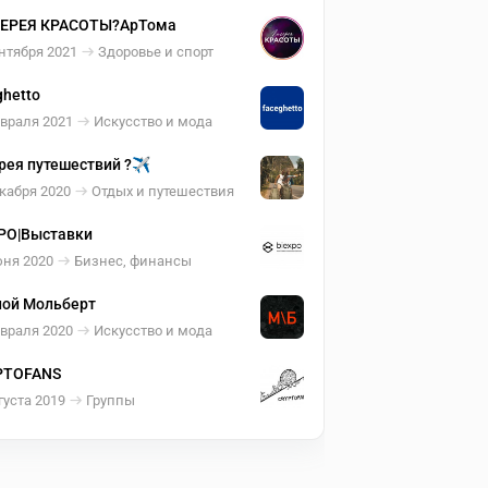
ЛЕРЕЯ КРАСОТЫ?АрТома
нтября 2021
Здоровье и спорт
ghetto
евраля 2021
Искусство и мода
рея путешествий ?✈️
кабря 2020
Отдых и путешествия
PO|Выставки
юня 2020
Бизнес, финансы
ой Мольберт
евраля 2020
Искусство и мода
PTOFANS
густа 2019
Группы