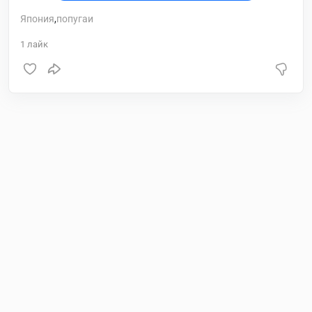
Япония
,
попугаи
1
лайк