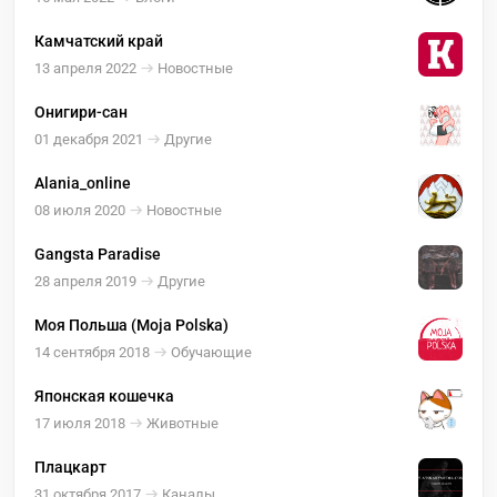
Камчатский край
13 апреля 2022
Новостные
Онигири-сан
01 декабря 2021
Другие
Alania_online
08 июля 2020
Новостные
Gangsta Paradise
28 апреля 2019
Другие
Моя Польша (Moja Polska)
14 сентября 2018
Обучающие
Японская кошечка
17 июля 2018
Животные
Плацкарт
31 октября 2017
Каналы