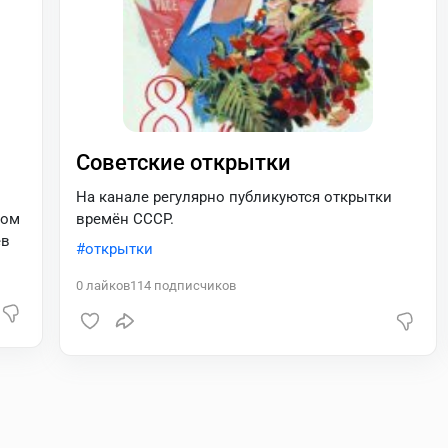
Советские открытки
На канале регулярно публикуются открытки
ном
времён СССР.
ев
открытки
0
лайков
114
подписчиков