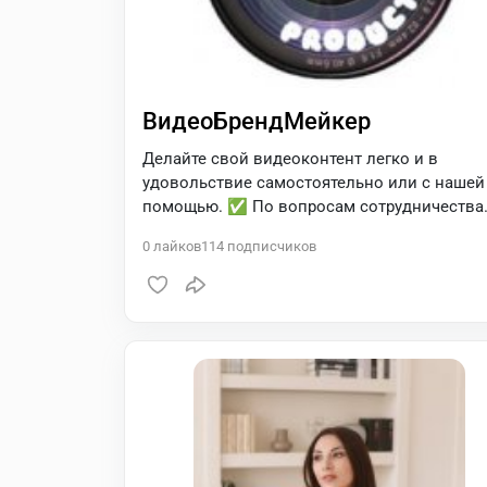
ВидеоБрендМейкер
Делайте свой видеоконтент легко и в
удовольствие самостоятельно или с нашей
помощью. ✅ По вопросам сотрудничества
@mproduction_ru Видеопродакшн полного
0
лайков
114
подписчиков
цикла.