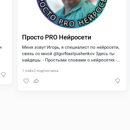
Просто PRO Нейросети
и
Меня зовут Игорь, я специалист по нейросети,
связь со мной @IgorNastyushenkov Здесь ты
найдешь: - Простыми словами о нейросетях -
Примеры использования нейросетей - Советы
1
лайк
2
подписчика
по работе с нейросетями Не будь в стороне от
прогресса, подписывайся!