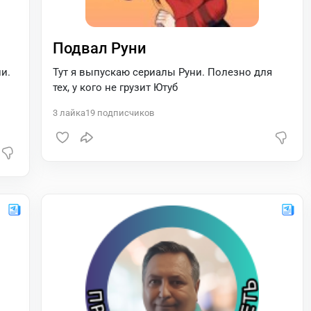
Подвал Руни
и.
Тут я выпускаю сериалы Руни. Полезно для
тех, у кого не грузит Ютуб
3
лайка
19
подписчиков