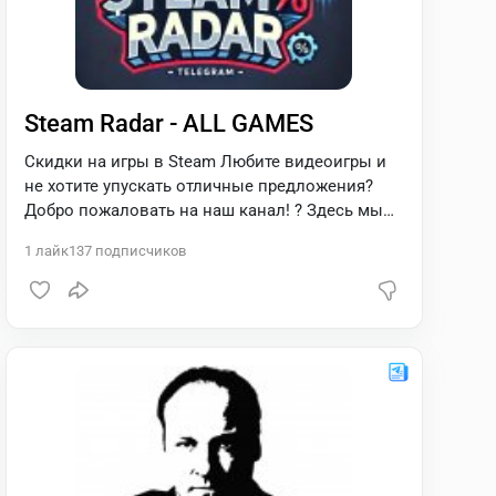
Steam Radar - ALL GAMES
Скидки на игры в Steam Любите видеоигры и
не хотите упускать отличные предложения?
Добро пожаловать на наш канал! ? Здесь мы
публикуем самые горячие скидки и акции на
1
лайк
137
подписчиков
игры в Steam — каждый день, в режиме
реального времени!