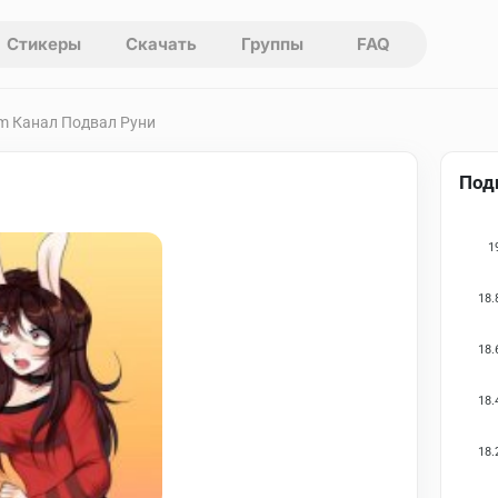
Стикеры
Скачать
Группы
FAQ
am Канал Подвал Руни
Под
1
18.
18.
18.
18.