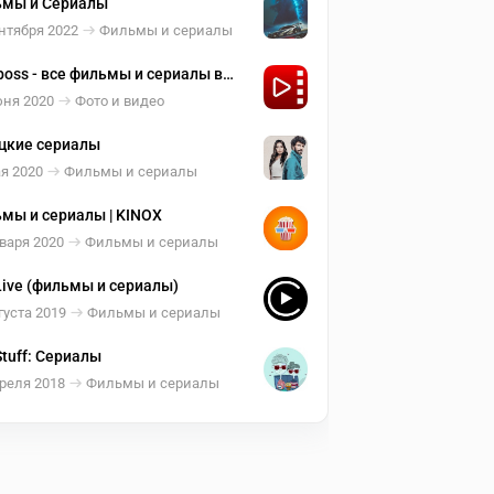
мы и Сериалы
нтября 2022
Фильмы и сериалы
boss - все фильмы и сериалы в
м месте
юня 2020
Фото и видео
цкие сериалы
я 2020
Фильмы и сериалы
мы и сериалы | KINOX
варя 2020
Фильмы и сериалы
Live (фильмы и сериалы)
густа 2019
Фильмы и сериалы
Stuff: Сериалы
реля 2018
Фильмы и сериалы