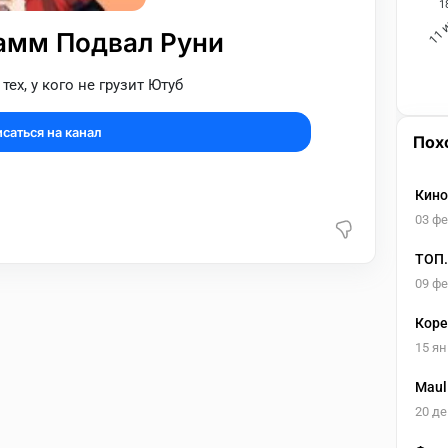
1
11 
амм Подвал Руни
ех, у кого не грузит Ютуб
саться на канал
Пох
Кин
03 ф
ТОП.
09 ф
Коре
15 ян
Maul
20 де