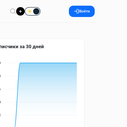
Войти
писчики за 30 дней
9
8
6
4
2