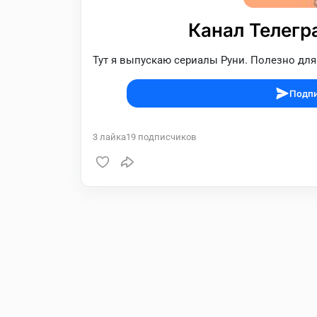
Канал Телегр
Тут я выпускаю сериалы Руни. Полезно для т
Подпи
3
лайка
19
подписчиков