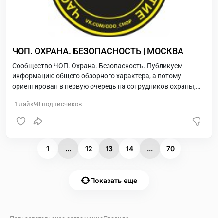
ЧОП. ОХРАНА. БЕЗОПАСНОСТЬ | МОСКВА
Сообщество ЧОП. Охрана. Безопасность. Публикуем
информацию общего обзорного характера, а потому
ориентирован в первую очередь на сотрудников охраны,
военнослужащих, полицейских которые хотят знать
1
лайк
98
подписчиков
больше информации о чопах города Москва. Услуги
вакансии
1
...
12
13
14
...
70
Показать еще