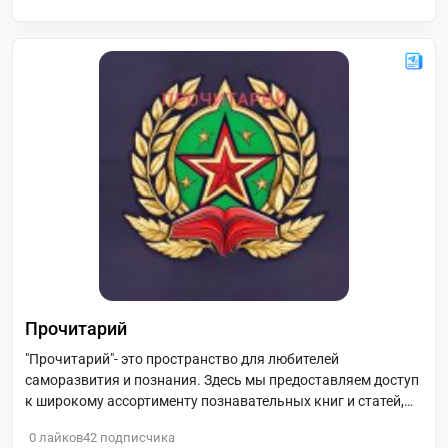
Прочитарий
"Прочитарий"- это пространство для любителей
саморазвития и познания. Здесь мы предоставляем доступ
к широкому ассортименту познавательных книг и статей,
которые помогают формировать и расширять наше
0
лайков
42
подписчика
мировоззрение.