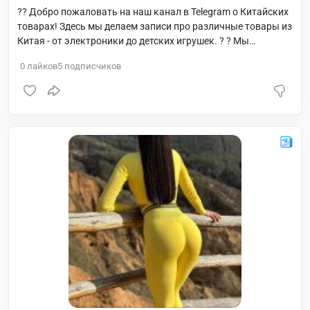
?? Добро пожаловать на наш канал в Telegram о Китайских
товарах! Здесь мы делаем записи про различные товары из
Китая - от электроники до детских игрушек. ? ? Мы
тщательно отбираем самые интересные и качественные
0
лайков
5
подписчиков
товары, чтобы предложить вам широкий выбор продукции
из Китая. Наш канал - это настоящий сокровищница для
покупателей, которые ищут доступные и уникальные
товары. ? В наших записях вы найдете обзоры смартфонов,
планшетов, наушников и других гаджетов, которые
являются популярными и