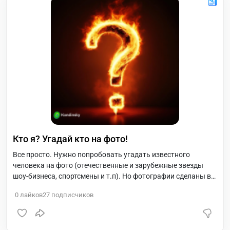
Кто я? Угадай кто на фото!
Все просто. Нужно попробовать угадать известного
человека на фото (отечественные и зарубежные звезды
шоу-бизнеса, спортсмены и т.п). Но фотографии сделаны в
детстве или в молодости. Каждый день - новый герой и
0
лайков
27
подписчиков
несколько интересных фактов о нем. @Vital8L