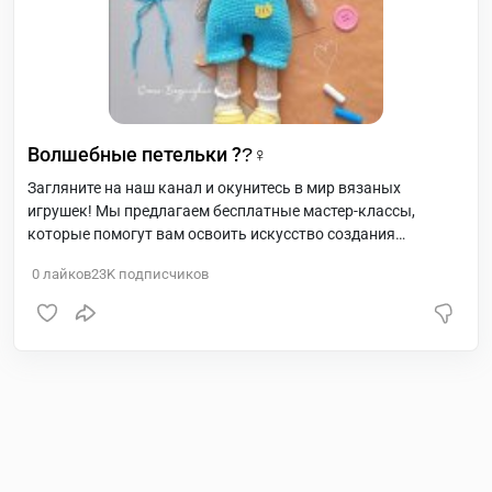
Волшебные петельки ??‍♀
Загляните на наш канал и окунитесь в мир вязаных
игрушек! Мы предлагаем бесплатные мастер-классы,
которые помогут вам освоить искусство создания
красивых игрушек. У нас вы найдете множество идей и
0
лайков
23K
подписчиков
неповторимый стиль, который будет вдохновлять вас на
творчество?