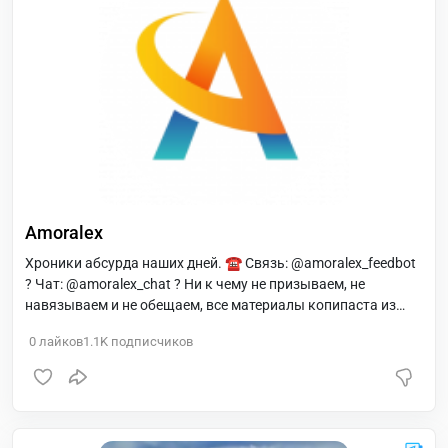
Amoralex
Хроники абсурда наших дней. ☎️ Связь: @amoralex_feedbot
? Чат: @amoralex_chat ? Ни к чему не призываем, не
навязываем и не обещаем, все материалы копипаста из
открытых и доступных источников.
0
лайков
1.1K
подписчиков