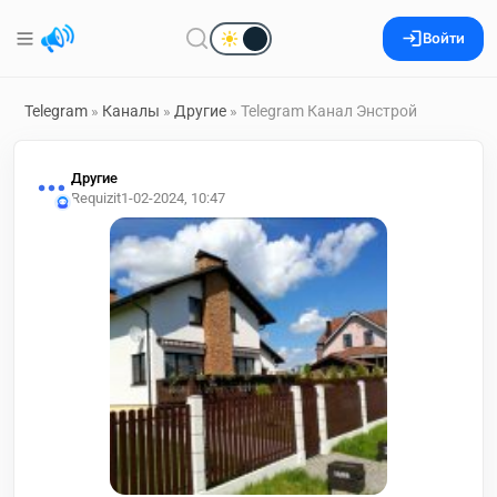
Войти
Telegram
»
Каналы
»
Другие
» Telegram Канал Энстрой
Другие
Requizit
1-02-2024, 10:47