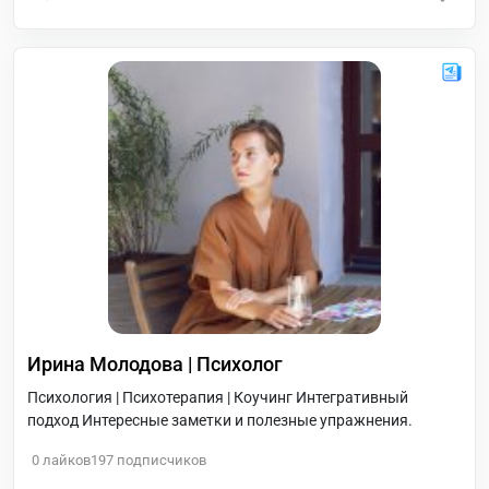
Подготовься к взрыву информации, ведь мы расскажем
тебе о головоломках, которые заставят тебя задуматься
над своим интеллектом. ? ? И это еще не все! Здесь ты
найдешь удивительные факты
Ирина Молодова | Психолог
Психология | Психотерапия | Коучинг Интегративный
подход Интересные заметки и полезные упражнения.
0
лайков
197
подписчиков