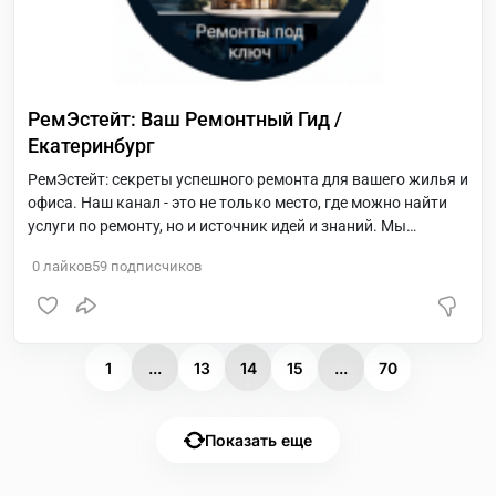
РемЭстейт: Ваш Ремонтный Гид /
Екатеринбург
РемЭстейт: секреты успешного ремонта для вашего жилья и
офиса. Наш канал - это не только место, где можно найти
услуги по ремонту, но и источник идей и знаний. Мы
поделимся с вами лучшими практиками, трендами и
0
лайков
59
подписчиков
новейшими технологиями для создания идеального
интерьера. Наша цель - помочь вам осуществить проект,
который отражает вашу индивидуальность и комфортно
сочетается с вашим образом жизни. Присоединяйтесь к
нашему каналу для эксклюзивных советов и возможности
1
...
13
14
15
...
70
заказа качественного ремонта.
Показать еще