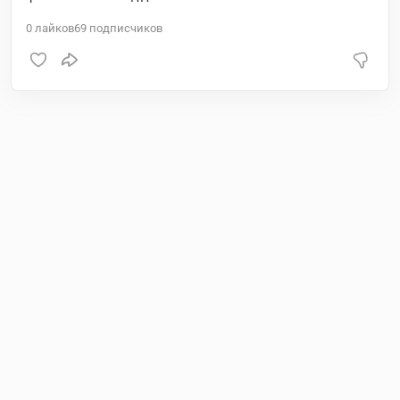
0
лайков
69
подписчиков