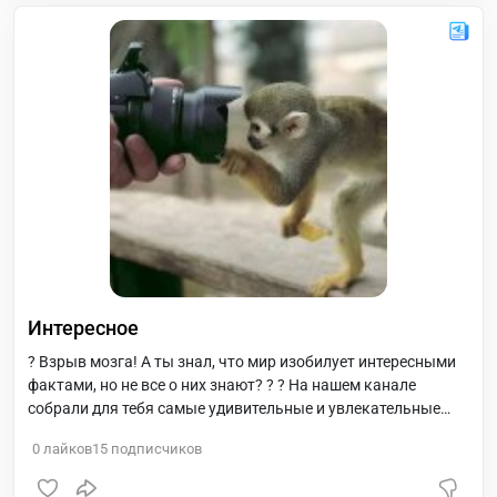
Интересное
? Взрыв мозга! А ты знал, что мир изобилует интересными
фактами, но не все о них знают? ? ? На нашем канале
собрали для тебя самые удивительные и увлекательные
сведения о разных темах. ? ? Узнаешь, какие акулы
0
лайков
15
подписчиков
способны прыгать из воды выше, чем дельфины, и какие
страны обладают самыми необычными традициями. ?? ?