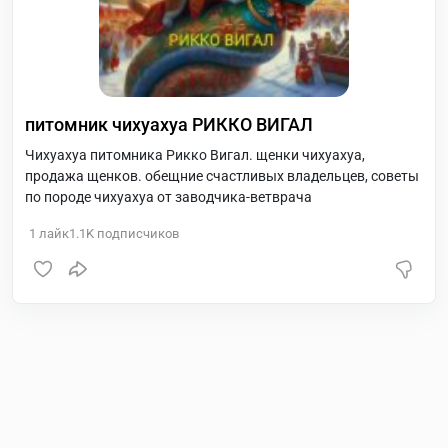
питомник чихуахуа РИККО ВИГАЛ
Чихуахуа питомника Рикко Вигал. щенки чихуахуа,
продажа щенков. обещние счастливых владельцев, советы
по породе чихуахуа от заводчика-ветврача
1
лайк
1.1K
подписчиков