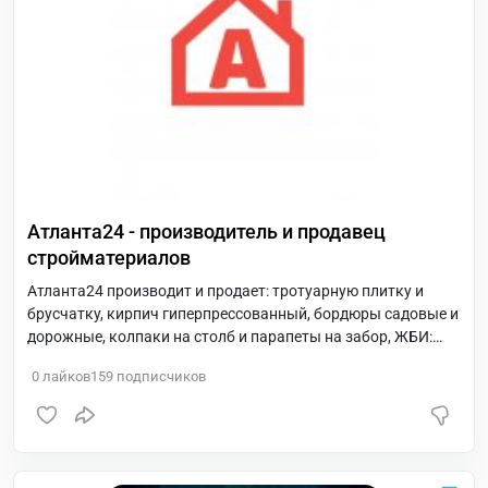
Атланта24 - производитель и продавец
стройматериалов
Атланта24 производит и продает: тротуарную плитку и
брусчатку, кирпич гиперпрессованный, бордюры садовые и
дорожные, колпаки на столб и парапеты на забор, ЖБИ:
кольца и ФБС, фасадную плитку, блоки, вазоны. Так же мы
0
лайков
159
подписчиков
оказываем услуги доставки, укладки плитки, копки
колодцев.