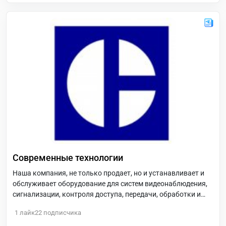
Современные технологии
Наша компания, не только продает, но и устанавливает и
обслуживает оборудование для систем видеонаблюдения,
сигнализации, контроля доступа, передачи, обработки и
хранения информации. Мы предлагаем Вам самое
1
лайк
22
подписчика
современное и надежное.