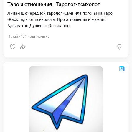
Таро и отношения | Таролог-психолог
Лина▪️НЕ очередной таролог ▫️Сменила погоны на Таро
▫️Расклады от психолога ▫️Про отношения и мужчин
Адекватно.Душевно.Осознанно
1
лайк
494
подписчика