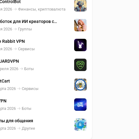
ControlBot
я 2026
Финансы, криптовалюта
боток для ИИ креаторов с
4youbot🔥
я 2026
Группы
e Rabbit VPN
я 2026
Сервисы
UARDVPN
реля 2026
Боты
tCart
рта 2026
Сервисы
VPN
рта 2026
Боты
пы для общения
рта 2026
Другие