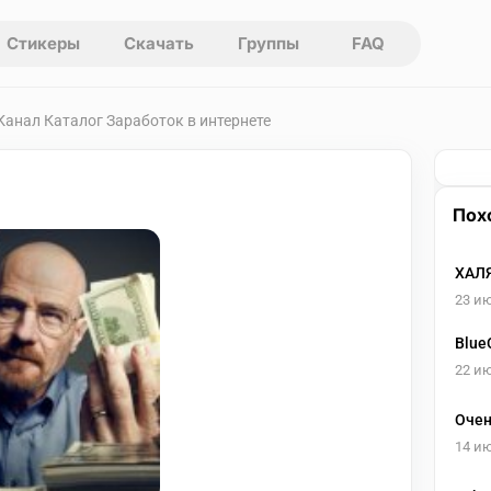
Стикеры
Скачать
Группы
FAQ
 Канал Каталог Заработок в интернете
Пох
ХАЛЯ
23 и
Blue
22 и
Очен
14 и