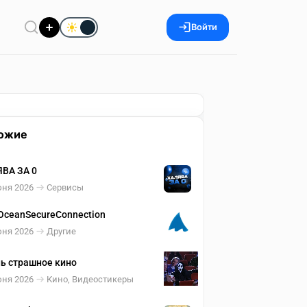
Войти
ожие
ВА ЗА 0
юня 2026
Сервисы
OceanSecureConnection
юня 2026
Другие
ь страшное кино
юня 2026
Кино, Видеостикеры