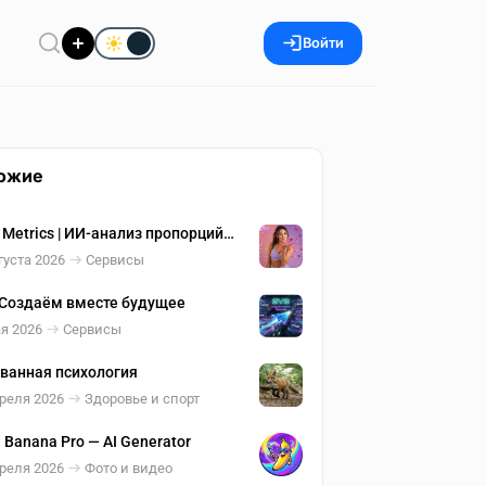
Войти
ожие
 Metrics | ИИ-анализ пропорций
густа 2026
Сервисы
Создаём вместе будущее
я 2026
Сервисы
ванная психология
реля 2026
Здоровье и спорт
 Banana Pro — AI Generator
реля 2026
Фото и видео