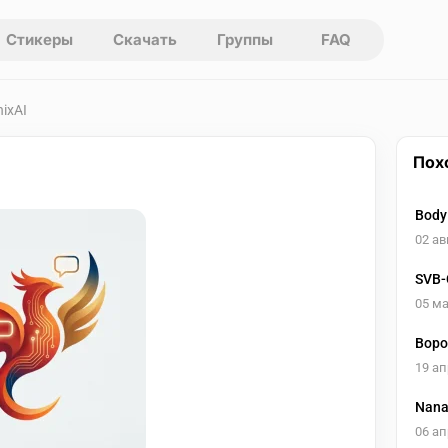
Стикеры
Скачать
Группы
FAQ
nixAI
Пох
Body
тела
02 ав
SVB-
05 ма
Воро
19 ап
Nana
06 ап