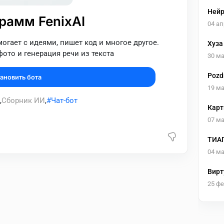
Нейр
рамм FenixAI
04 ап
могает с идеями, пишет код и многое другое.
Хуза
ото и генерация речи из текста
30 ма
Pozd
ановить бота
19 ма
,
Сборник ИИ
,
Чат-бот
Карт
изоб
07 ма
ТИА
04 ма
Вирт
25 ф