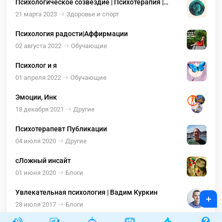
Психологическое созвездие | Психотерапия |
Психология
21 марта 2023
Здоровье и спорт
Психология радости|Аффирмации
02 августа 2022
Обучающие
Психолог и я
01 апреля 2022
Обучающие
Эмоции, Инк
18 декабря 2021
Другие
Психотерапевт Публикации
04 июля 2020
Другие
сЛожный инсайт
01 июня 2020
Блоги
Увлекательная психология | Вадим Куркин
+
28 июля 2017
Блоги