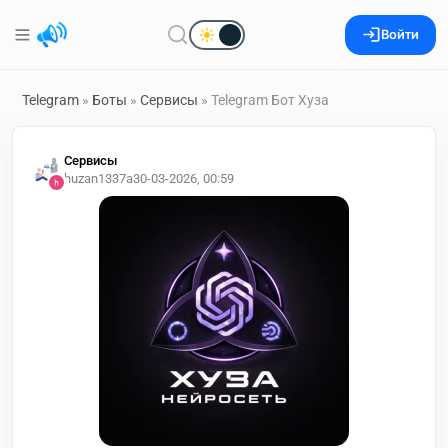
Войти
Telegram
»
Боты
»
Сервисы
» Telegram Бот Хуза
Сервисы
huzan1337a
30-03-2026, 00:59