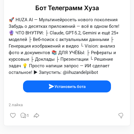
Бот Телеграмм Хуза
🚀 HUZA AI — Мультинейросеть нового поколения
Забудь о десятках приложений — всё в одном боте!
🔮 ЧТО ВНУТРИ: ├ Claude, GPT-5.2, Gemini и ещё 25+
моделей ├ Веб-поиск с актуальными данными ├
Генерация изображений и видео └ Vision: анализ
фото и документов 📚 ДЛЯ УЧЁБЫ: ├ Рефераты и
курсовые ├ Доклады ├ Презентации └ Решение
задач 💡 Просто напиши запрос — ИИ сделает
остальное! ▶️ Запустить: @iihuzandelpiibot
Установить бота
2
лайка
1