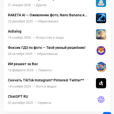
21 января 2026
Другие
RAKETA AI — Оживление фото, Nano Banana и
видео Sora
23 декабря 2025
Образование
Aidialog
16 ноября 2025
Искусство и мода
Фоксик ГДЗ по фото — Твой умный решебник!
04 октября 2025
Образование
ИИ решает за Вас
15 февраля 2025
Сервисы
Скачать TikTok Instagram* Pinterest Twitter**
14 ноября 2024
Фото и видео
ChatGPT RU
02 декабря 2023
Сервисы