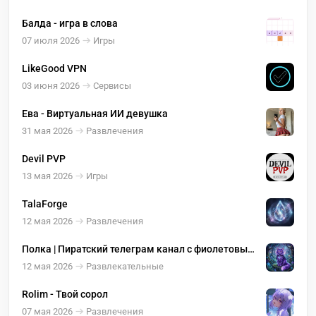
Балда - игра в слова
07 июля 2026
Игры
LikeGood VPN
03 июня 2026
Сервисы
Ева - Виртуальная ИИ девушка
31 мая 2026
Развлечения
Devil PVP
13 мая 2026
Игры
TalaForge
12 мая 2026
Развлечения
Полка | Пиратский телеграм канал с фиолетовым
котиком на аватарке | Аудиокниги
12 мая 2026
Развлекательные
Rolim - Твой сорол
07 мая 2026
Развлечения