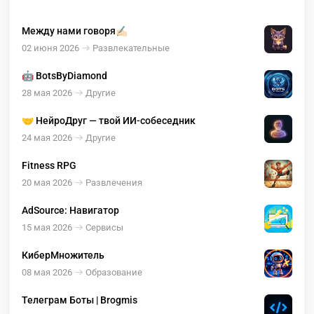
Между нами говоря✍🏻
02 июня 2026
Развлекательные
🤖 BotsByDiamond
28 мая 2026
Другие
🤝 НейроДруг — твой ИИ-собеседник
24 мая 2026
Другие
Fitness RPG
20 мая 2026
Развлечения
AdSource: Навигатор
15 мая 2026
Сервисы
КиберМножитель
08 мая 2026
Образование
Телеграм Боты | Brogmis