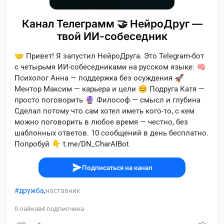
Канал Телеграмм 🤝 НейроДруг —
твой ИИ-собеседник
🤝 Привет! Я запустил НейроДруга. Это Telegram-бот
с четырьмя ИИ-собеседниками на русском языке: 🧠
Психолог Анна — поддержка без осуждения 🚀
Ментор Максим — карьера и цели 😊 Подруга Катя —
просто поговорить 🔮 Философ — смысл и глубина
Сделал потому что сам хотел иметь кого-то, с кем
можно поговорить в любое время — честно, без
шаблонных ответов. 10 сообщений в день бесплатно.
Попробуй 👇 t.me/DN_CharAIBot
Подписаться на канал
дружба
,
наставник
0
лайков
4
подписчика