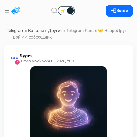
Войти
Telegram
»
Каналы
»
Другие
» Telegram Канал 🤝 НейроДруг
— твой ИИ-собеседник
Другие
Dimas Novikov
24-05-2026, 23:15