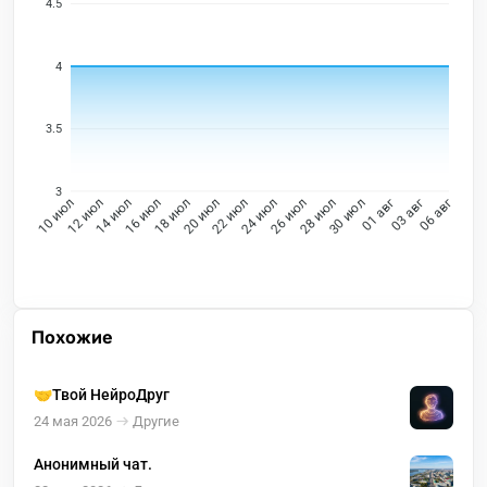
4.5
4
3.5
3
12 июл
14 июл
16 июл
18 июл
20 июл
22 июл
24 июл
26 июл
28 июл
30 июл
01 авг
03 авг
10 июл
06 авг
Похожие
🤝Твой НейроДруг
24 мая 2026
Другие
Анонимный чат.