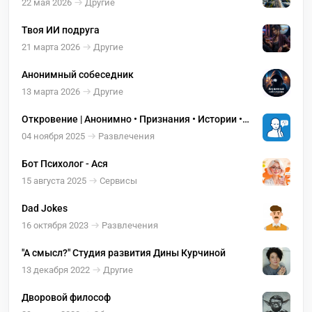
22 мая 2026
Другие
Твоя ИИ подруга
21 марта 2026
Другие
Анонимный собеседник
13 марта 2026
Другие
Откровение | Анонимно • Признания • Истории •
Мысли
04 ноября 2025
Развлечения
Бот Психолог - Ася
15 августа 2025
Сервисы
Dad Jokes
16 октября 2023
Развлечения
"А смысл?" Студия развития Дины Курчиной
13 декабря 2022
Другие
Дворовой философ