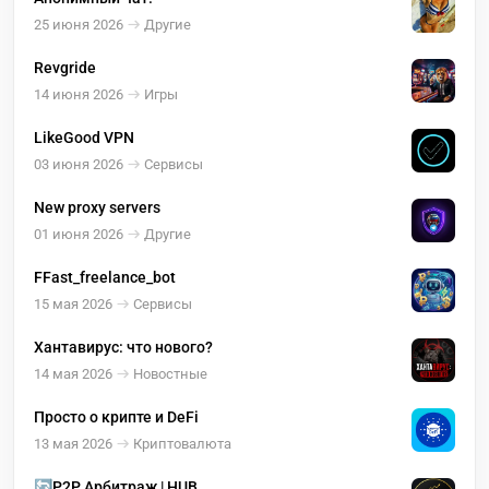
25 июня 2026
Другие
Revgride
14 июня 2026
Игры
LikeGood VPN
03 июня 2026
Сервисы
New proxy servers
01 июня 2026
Другие
FFast_freelance_bot
15 мая 2026
Сервисы
Хантавирус: что нового?
14 мая 2026
Новостные
Просто о крипте и DeFi
13 мая 2026
Криптовалюта
🔄P2P Арбитраж | HUB