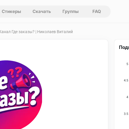
Стикеры
Скачать
Группы
FAQ
 Канал Где заказы? | Николаев Виталий
Под
5
4.5
4
3.5