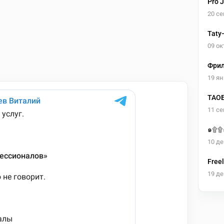
Pro 
20 се
Taty
бизн
09 ок
Фрил
19 ян
ТАОБ
11 се
๑۩۩
10 де
Free
19 де