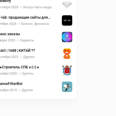
Jewelry
нтября 2025
Искусство и мода
—lab: продающие сайты для
еса
тября 2024
Бизнес, финансы
анс заказы
варя 2023
Сервисы
АО | 1688 | КИТАЙ ??
нтября 2022
Другие
๑Строитель СПБ ๑۩۩๑
кабря 2020
Группы
lanceFilterBot
кабря 2019
Другие