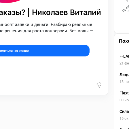
3
1
10 и
аказы? | Николаев Виталий
риносят заявки и деньги. Разбираю реальные
е решения для роста конверсии. Без воды —
Пох
саться на канал
F-LA
21 ф
Лидо
фрил
13 но
Flex
03 но
Сила
19 ок