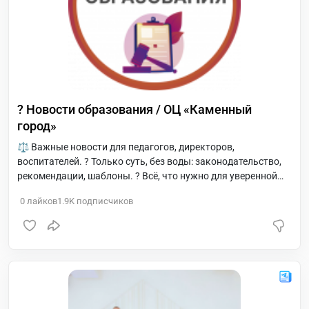
? Новости образования / ОЦ «Каменный
город»
⚖️ Важные новости для педагогов, директоров,
воспитателей. ? Только суть, без воды: законодательство,
рекомендации, шаблоны. ? Всё, что нужно для уверенной
работы. ⚖️ Помогу разобраться в законах -
0
лайков
1.9K
подписчиков
@edulawassistant_bot