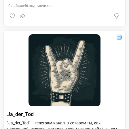
всего пара шагов! ? Подпишись и начни зарабатывать!
0
лайков
46
подписчиков
Ja_der_Tod
"Ja_der_Tod" — телеграм-канал, в котором ты, как