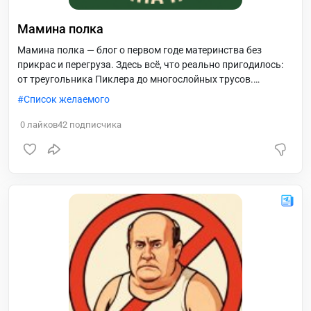
Мамина полка
Мамина полка — блог о первом годе материнства без
прикрас и перегруза. Здесь всё, что реально пригодилось:
от треугольника Пиклера до многослойных трусов.
Подборки, моторика, антивишлисты, одежда, честные
Список желаемого
рассуждения и много самоиронии. ?Москва, СВАО
(Северное Медведково) ? Давайте дружить, встречаться на
0
лайков
42
подписчика
прогулках, делиться находками и выдыхать вместе.