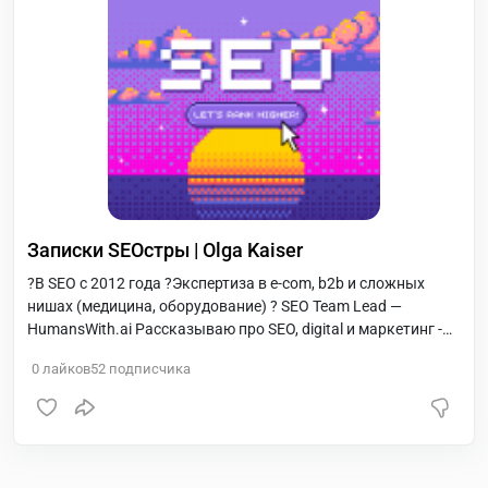
Записки SEOстры | Olga Kaiser
?В SEO с 2012 года ?Экспертиза в e-com, b2b и сложных
нишах (медицина, оборудование) ? SEO Team Lead —
HumansWith.ai Рассказываю про SEO, digital и маркетинг -
честно и без воды. Автор канала: @OlgaKaiser
0
лайков
52
подписчика