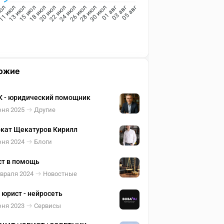
11 июл
13 июл
15 июл
18 июл
20 июл
22 июл
24 июл
26 июл
28 июл
30 июл
01 авг
03 авг
июл
05 авг
ожие
 - юридический помощник
юня 2025
Другие
кат Щекатуров Кирилл
юня 2024
Блоги
т в помощь
евраля 2024
Новостные
 юрист - нейросеть
юня 2023
Сервисы