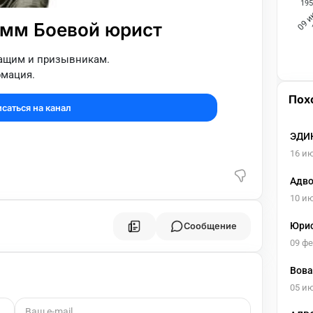
195
09 
амм Боевой юрист
ащим и призывникам.
рмация.
Пох
саться на канал
ЭДИК
16 и
Адво
10 и
Юрис
Сообщение
09 ф
Вова
05 и