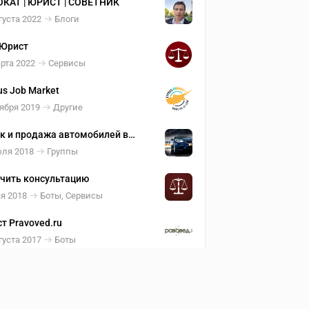
КАТ | ЮРИСТ | СОВЕТНИК
густа 2022
Блоги
Юрист
рта 2022
Сервисы
us Job Market
ября 2019
Другие
к и продажа автомобилей в
ине
юля 2018
Группы
чить консультацию
я 2018
Боты, Сервисы
т Pravoved.ru
густа 2017
Боты