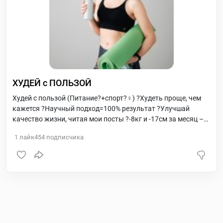
ХУДЕЙ с ПОЛЬЗОЙ
Худей с пользой (Питание?+спорт?‍♀️) ?Худеть проще, чем
кажется ?Научный подход=100% результат ?Улучшай
качество жизни, читая мои посты ?-8кг и -17см за месяц –
это реально VK: www.vk.com/hudeispolzoi Tg:
1
лайк
454
подписчика
@Molchanova_Olga