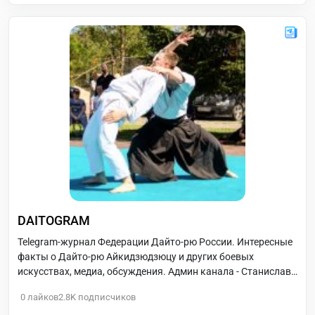
DAITOGRAM
Telegram-журнал Федерации Дайто-рю России. Интересные
факты о Дайто-рю Айкидзюдзюцу и других боевых
искусствах, медиа, обсуждения. Админ канала - Станислав
Копин, 4 дан Дайто-рю, вице-президент ФДР.
0
лайков
2.8K
подписчиков