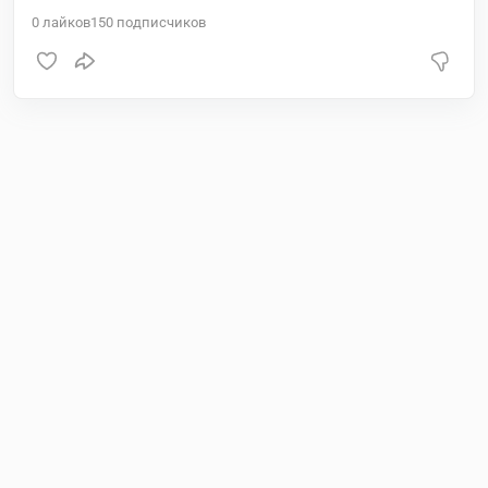
0
лайков
150
подписчиков