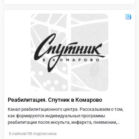
Реабилитация. Спутник в Комарово
Канал реабилитационного центра. Рассказываем о том,
как формируются индивидуальные программы
реабилитации после инсульта, инфаркта, пневмонии,
онкозаболеваний, травм и операций? Как используются
0
лайков
193
подписчика
современные методики: гидрокинезотерапии, PNF и др.