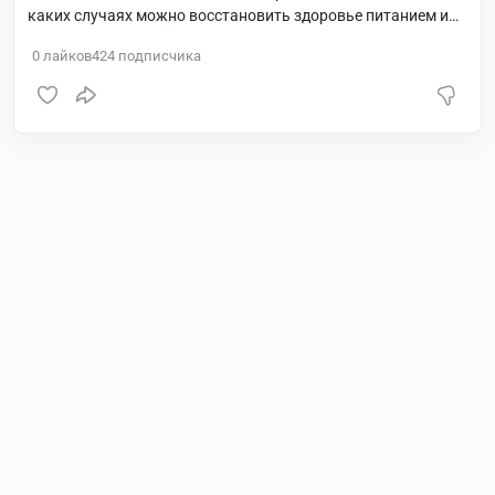
каких случаях можно восстановить здоровье питанием и
добавками, не прибегая к использованию тяжелых фарм
0
лайков
424
подписчика
препаратов.