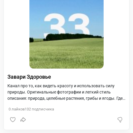
Завари Здоровье
Канал про то, как видеть красоту и использовать силу
природы. Оригинальные фотографии и легкий стиль
описания: природа, целебные растения, грибы и ягоды. Где
их искать и как делать вкусные и полезные чаи для
0
лайков
132
подписчика
улучшения здоровья и настроения. А также репортаж про
создание авторского чайного бренда и фотографии из
путешествий.