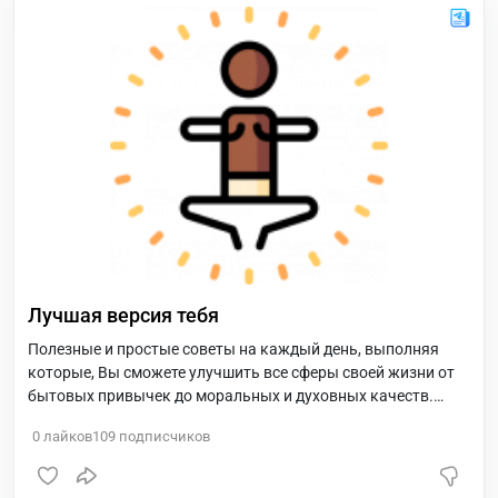
Лучшая версия тебя
Полезные и простые советы на каждый день, выполняя
которые, Вы сможете улучшить все сферы своей жизни от
бытовых привычек до моральных и духовных качеств.
Улучшая себя, Вы сделаете мир немножко лучше, немножко
0
лайков
109
подписчиков
добрее!