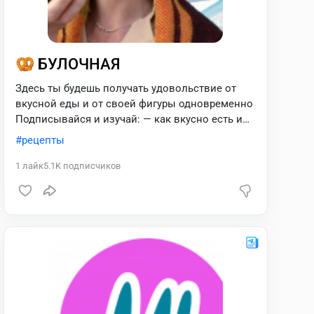
🥨 БУЛОЧНАЯ
Здесь ты будешь получать удовольствие от
вкусной еды и от своей фигуры одновременно
Подписывайся и изучай: — как вкусно есть и
при этом худеть — вкусные пп рецепты —
рецепты
еженедельное внедрение полезных привычек
(показываю на себе) Для связи @elen_gordi
1
лайк
5.1K
подписчиков