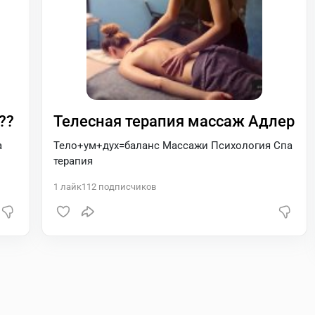
??
Телесная терапия массаж Адлер
а
Тело+ум+дух=баланс Массажи Психология Спа
терапия
1
лайк
112
подписчиков