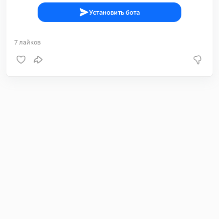
Установить бота
7
лайков