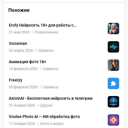
Похожие
Erofy Нейросеть 18+ для работы с
изображениями ( оживление, раздевание )
21 мая 2026
Развлечения
Voiceman
02 марта 2026
Сервисы
Анимация фото 18+
14 февраля 2026
Сервисы
Freelzy
09 февраля 2026
Сервисы
AxiomAI - Бесплатная нейросеть в телеграм
21 января 2026
Другие
Voolee Photo AI — ИИ обработка фото
17 января 2026
Фото и видео