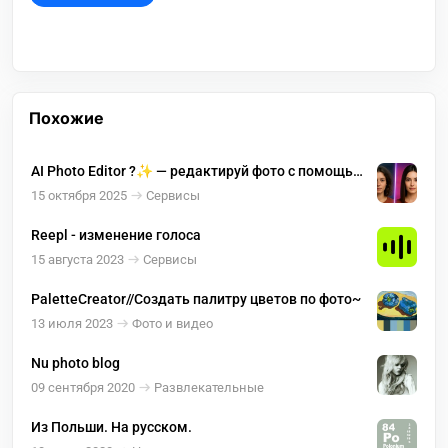
Похожие
AI Photo Editor ?✨ — редактируй фото с помощью
ИИ БЕСПЛАТНО!
15 октября 2025
Сервисы
Reepl - изменение голоса
15 августа 2023
Сервисы
PaletteCreator//Создать палитру цветов по фото~
13 июля 2023
Фото и видео
Nu photo blog
09 сентября 2020
Развлекательные
Из Польши. На русском.