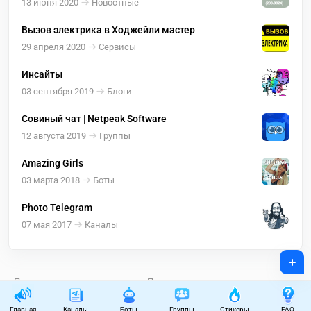
13 июня 2020
Новостные
Вызов электрика в Ходжейли мастер
29 апреля 2020
Сервисы
Инсайты
03 сентября 2019
Блоги
Совиный чат | Netpeak Software
12 августа 2019
Группы
Amazing Girls
03 марта 2018
Боты
Photo Telegram
07 мая 2017
Каналы
+
Пользовательское соглашение
Правила
telegram.org.ru ©
2026
Главная
Каналы
Боты
Группы
Стикеры
FAQ