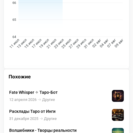
66
65
64
13 июл
15 июл
17 июл
19 июл
21 июл
23 июл
27 июл
29 июл
31 июл
02 авг
04 авг
07 авг
11 июл
25 июл
09 авг
Похожие
Fate Whisper ✧ Таро-Бот
12 апреля 2026
Другие
Расклады Таро от Инги
31 декабря 2025
Другие
Волшебники - Творцы реальности