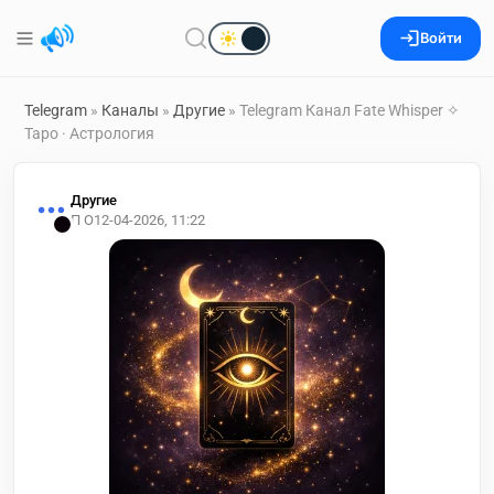
Войти
Telegram
»
Каналы
»
Другие
» Telegram Канал Fate Whisper ✧
Таро · Астрология
Другие
П О
12-04-2026, 11:22