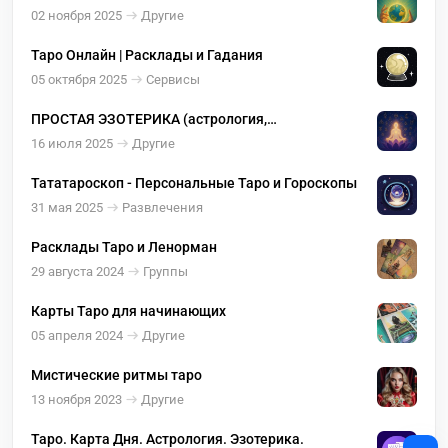
02 ноября 2025
Другие
Таро Онлайн | Расклады и Гадания
05 октября 2025
Сервисы
ПРОСТАЯ ЭЗОТЕРИКА (астрология,
саморазвитие, нумерология, таро)
16 июля 2025
Другие
Тататароскоп - Персональные Таро и Гороскопы
31 мая 2025
Развлечения
Расклады Таро и Ленорман
29 августа 2024
Группы
Карты Таро для начинающих
05 апреля 2024
Другие
Мистические ритмы таро
13 ноября 2023
Другие
Таро. Карта Дня. Астрология. Эзотерика.
+