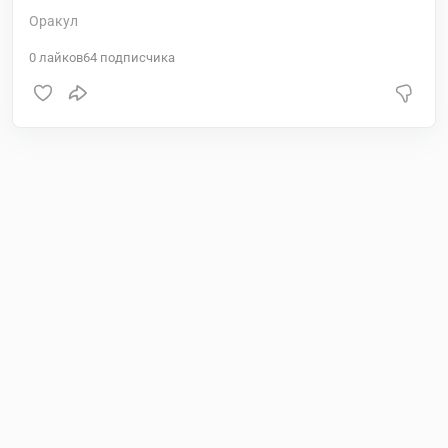
Оракул
0
лайков
64
подписчика