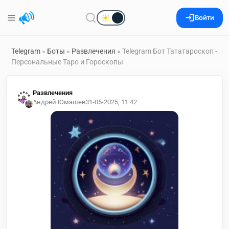
Войти
Telegram
»
Боты
»
Развлечения
» Telegram Бот Тататароскоп -
Персональные Таро и Гороскопы
Развлечения
Андрей Юмашев
31-05-2025, 11:42