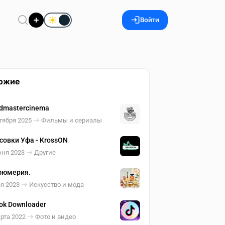
Войти
ожие
dmastercinema
тября 2025
Фильмы и сериалы
сoвки Уфа - KrossON
юня 2023
Другие
фюмерия.
я 2023
Искусство и мода
Tok Downloader
рта 2022
Фото и видео