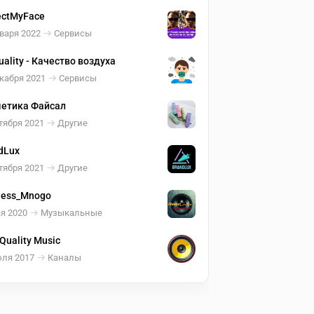
ectMyFace
варя 2022
Сервисы
uality - Качество воздуха
кабря 2021
Сервисы
етика Файсал
тября 2021
Другие
dLux
тября 2021
Другие
less_Mnogo
я 2020
Музыкальные
 Quality Music
юля 2017
Каналы