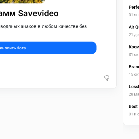
Perf
амм Savevideo
31 ян
 водяных знаков в любом качестве без
Air Q
21 де
Косм
ановить бота
31 ок
Bran
15 ок
Loss
28 ма
Best
01 и