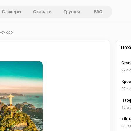
Стикеры
Скачать
Группы
FAQ
vevideo
Пох
Gran
27 ок
Крос
29 и
Пар
15 ма
Tik 
06 ма