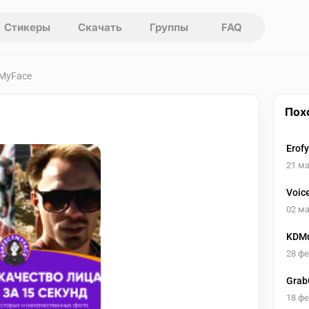
Стикеры
Скачать
Группы
FAQ
tMyFace
Пох
Erof
изоб
21 ма
разд
Voic
02 ма
KDMu
28 ф
Grab
18 ф