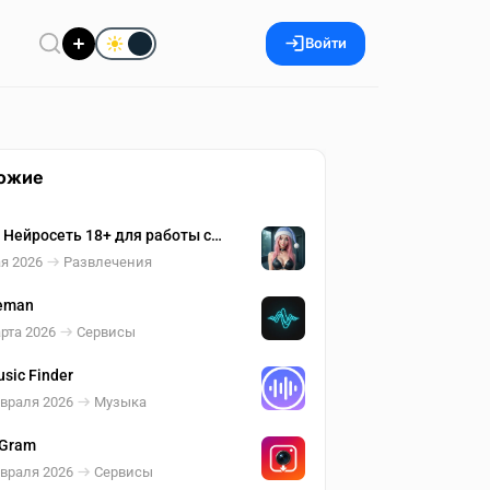
Войти
ожие
y Нейросеть 18+ для работы с
ражениями ( оживление,
я 2026
Развлечения
евание )
eman
рта 2026
Сервисы
sic Finder
евраля 2026
Музыка
Gram
евраля 2026
Сервисы