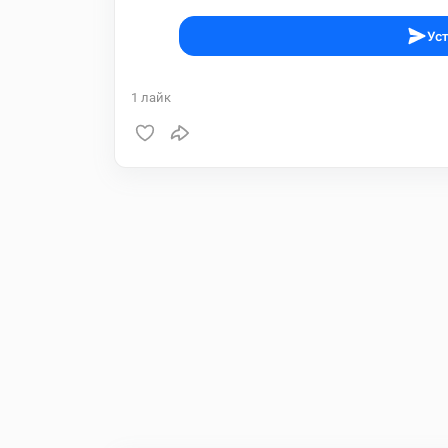
Уст
1
лайк