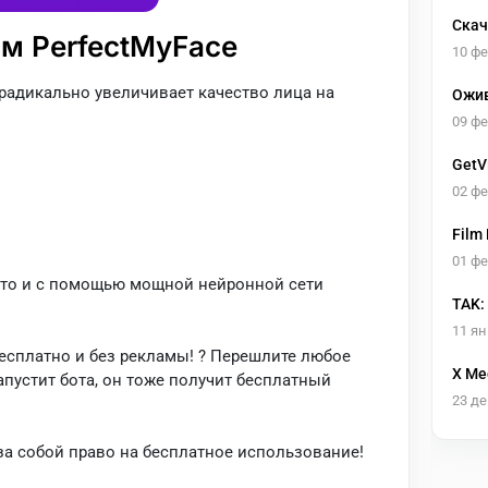
Скач
м PerfectMyFace
10 ф
й радикально увеличивает качество лица на
Ожив
18+
09 ф
GetV
02 ф
Film
01 ф
фото и с помощью мощной нейронной сети
TAK:
11 ян
есплатно и без рекламы! ? Перешлите любое
X Me
запустит бота, он тоже получит бесплатный
23 де
 за собой право на бесплатное использование!