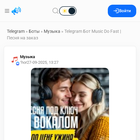
Войти
Telegram
»
Боты
»
Музыка
» Telegram Бот Music Do Fast |
Песня на заказ
Музыка
Ihor
27-09-2025, 13:27