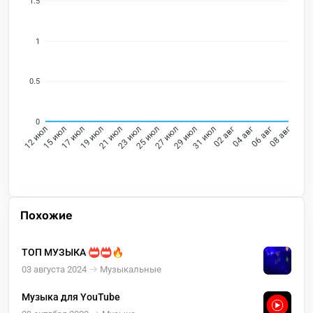
1.5
1
0.5
0
15 июл
17 июл
19 июл
21 июл
23 июл
25 июл
27 июл
29 июл
31 июл
02 авг
04 авг
06 авг
12 июл
08 авг
Похожие
ТОП МУЗЫКА 📛📛🔥
03 августа 2024
Музыкальные
Музыка для YouTube