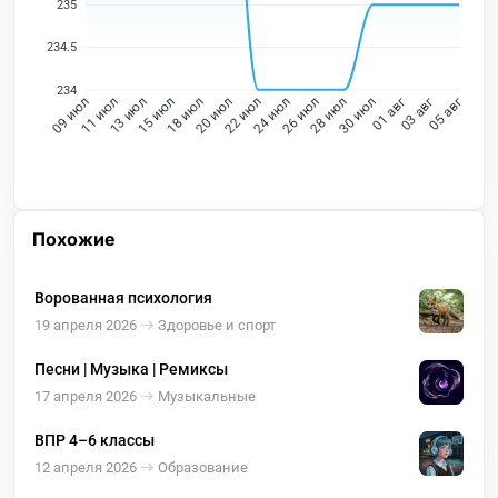
235
234.5
234
11 июл
13 июл
15 июл
18 июл
20 июл
22 июл
24 июл
26 июл
28 июл
30 июл
01 авг
03 авг
09 июл
05 авг
Похожие
Ворованная психология
19 апреля 2026
Здоровье и спорт
Песни | Музыка | Ремиксы
17 апреля 2026
Музыкальные
ВПР 4–6 классы
12 апреля 2026
Образование