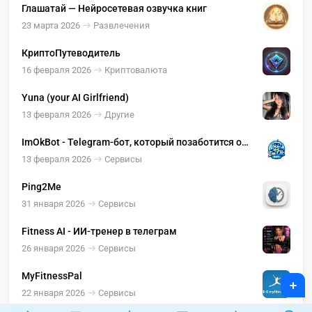
Глашатай — Нейросетевая озвучка книг
23 марта 2026
Развлечения
КриптоПутеводитель
16 февраля 2026
Криптовалюта
Yuna (your AI Girlfriend)
13 февраля 2026
Другие
ImOkBot - Telegram-бот, который позаботится о
вашей безопасности
13 февраля 2026
Сервисы
Ping2Me
31 января 2026
Сервисы
Fitness AI - ИИ-тренер в телеграм
26 января 2026
Сервисы
MyFitnessPal
+
22 января 2026
Сервисы