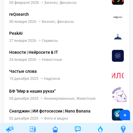
сухоносова
03 февраля 2026
Бизнес, финансы
reQsearch
30 января 2026
Бизнес, финансы
PeakAI
27 января 2026
Сервисы
Новости | Нейросети & IT
24 января 2026
Новостные
Частые слова
13 декабря 2025
Надписи
БФ "Мир в наших руках"
03 декабря 2025
Анимированные, Животные
Снапджин | ИИ фотосессии | Nano Banana
+
02 декабря 2025
Фото и видео