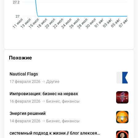
27.2
27
13 июл
15 июл
18 июл
20 июл
22 июл
24 июл
26 июл
28 июл
30 июл
01 авг
03 авг
05 авг
11 июл
07 авг
Похожие
Nautical Flags
17 февраля 2026
Другие
Импровизация: бизнес на нервах
16 февраля 2026
Бизнес, финансы
Энергия решений
14 февраля 2026
Бизнес, финансы
системный подход к жизни // блог алексея