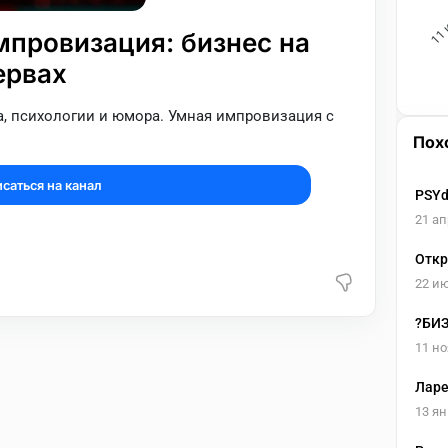
11 
провизация: бизнес на
ервах
а, психологии и юмора. Умная импровизация с
Пох
саться на канал
PSYd
21 ап
Отк
22 и
?БИ
11 но
Ларе
13 ян