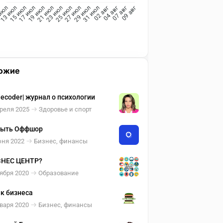
13 июл
15 июл
17 июл
19 июл
21 июл
23 июл
27 июл
29 июл
31 июл
июл
25 июл
02 авг
04 авг
07 авг
09 авг
ожие
ecoder| журнал о психологии
реля 2025
Здоровье и спорт
рыть Оффшор
юня 2022
Бизнес, финансы
ЗНЕС ЦЕНТР?
ября 2020
Образование
к бизнеса
варя 2020
Бизнес, финансы