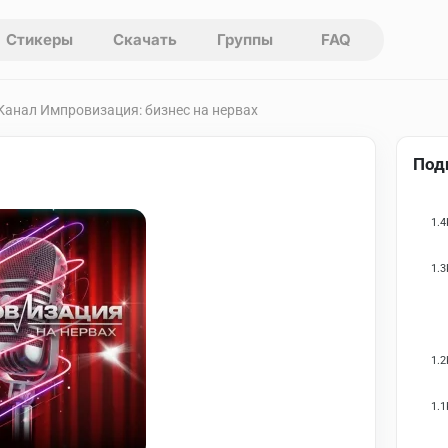
Стикеры
Скачать
Группы
FAQ
 Канал Импровизация: бизнес на нервах
Под
1.4
1.3
1.2
1.1