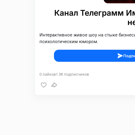
Канал Телеграмм Им
н
Интерактивное живое шоу на стыке бизнес
психологическим юмором.
Подпи
0
лайков
1.3K
подписчиков