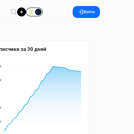
Войти
писчики за 30 дней
K
K
K
K