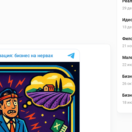
Реал
29 де
Идео
13 де
Фило
21 но
Мале
22 и
Бизн
26 ок
Бизн
18 и