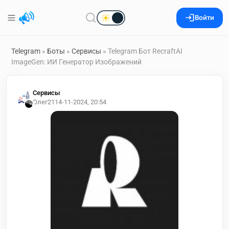
Войти
Telegram
»
Боты
»
Сервисы
» Telegram Бот RecraftAI
ImageGen: ИИ Генератор Изображений
Сервисы
Олег21
14-11-2024, 20:54