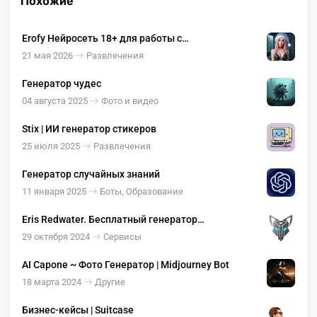
Похожие
Erofy Нейросеть 18+ для работы с
изображениями ( оживление, раздевание )
21 мая 2026
Развлечения
Генератор чудес
04 августа 2025
Фото и видео
Stix | ИИ генератор стикеров
25 июля 2025
Развлечения
Генератор случайных знаний
11 января 2025
Боты, Образование
Eris Redwater. Бесплатный генератор
изображений из текста
29 октября 2024
Сервисы
AI Capone ~ Фото Генератор | Midjourney Bot
18 марта 2024
Другие
Бизнес-кейсы | Suitcase