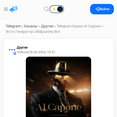
Войти
Telegram
»
Каналы
»
Другие
» Telegram Канал AI Capone ~
Фото Генератор | Midjourney Bot
Другие
Anthony
18-03-2024, 15:37