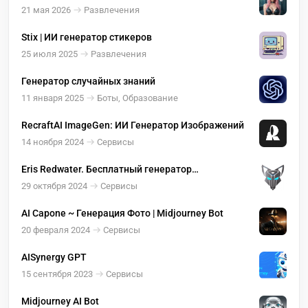
изображениями ( оживление, раздевание )
21 мая 2026
Развлечения
Stix | ИИ генератор стикеров
25 июля 2025
Развлечения
Генератор случайных знаний
11 января 2025
Боты, Образование
RecraftAI ImageGen: ИИ Генератор Изображений
14 ноября 2024
Сервисы
Eris Redwater. Бесплатный генератор
изображений из текста
29 октября 2024
Сервисы
AI Capone ~ Генерация Фото | Midjourney Bot
20 февраля 2024
Сервисы
AISynergy GPT
15 сентября 2023
Сервисы
Midjourney AI Bot