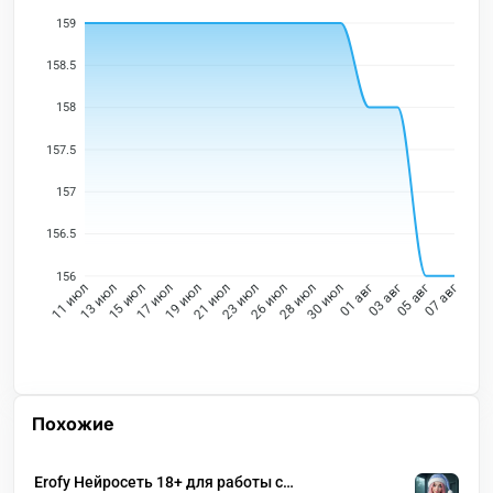
159
158.5
158
157.5
157
156.5
156
13 июл
15 июл
17 июл
19 июл
21 июл
23 июл
26 июл
28 июл
30 июл
01 авг
03 авг
05 авг
11 июл
07 авг
Похожие
Erofy Нейросеть 18+ для работы с