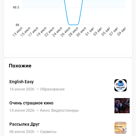
48.5
48
15 июл
17 июл
19 июл
22 июл
24 июл
26 июл
28 июл
30 июл
01 авг
03 авг
05 авг
07 авг
13 июл
09 авг
Похожие
English Easy
16 июня 2026
Образование
Очень страшное кино
14 июня 2026
Кино, Видеостикеры
Рассылка Друг
06 июня 2026
Сервисы