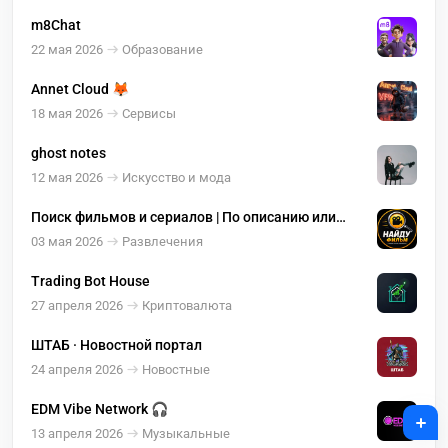
m8Chat
22 мая 2026
Образование
Annet Cloud 🦊
18 мая 2026
Сервисы
ghost notes
12 мая 2026
Искусство и мода
Поиск фильмов и сериалов | По описанию или
названию
03 мая 2026
Развлечения
Trading Bot House
27 апреля 2026
Криптовалюта
ШТАБ · Новостной портал
24 апреля 2026
Новостные
EDM Vibe Network 🎧
+
13 апреля 2026
Музыкальные