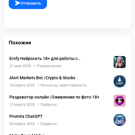
Отправить
Похожие
Erofy Нейросеть 18+ для работы с
изображениями ( оживление, раздевание )
21 мая 2026
Развлечения
Alert Markets Bot | Crypto & Stocks
18 марта 2026
Финансы, криптовалюта
Раздеватор онлайн | Оживление по фото 18+
13 марта 2026
Сервисы
Promtix ChatGPT
03 марта 2026
Сервисы