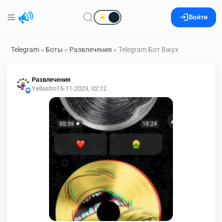
Войти
Telegram
»
Боты
»
Развлечения
» Telegram Бот Вжух
Развлечения
Yellastro
15-11-2023, 02:12