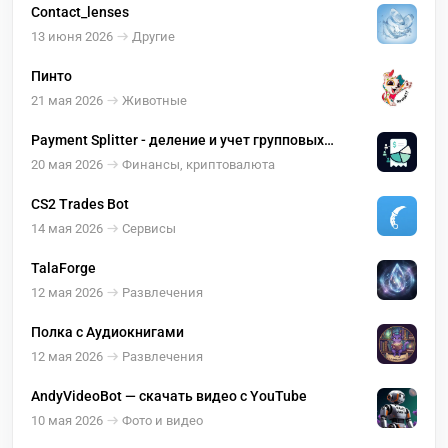
Contact_lenses
13 июня 2026
Другие
Пинто
21 мая 2026
Животные
Payment Splitter - деление и учет групповых
расходов
20 мая 2026
Финансы, криптовалюта
CS2 Trades Bot
14 мая 2026
Сервисы
TalaForge
12 мая 2026
Развлечения
Полка с Аудиокнигами
12 мая 2026
Развлечения
AndyVideoBot — скачать видео с YouTube
10 мая 2026
Фото и видео