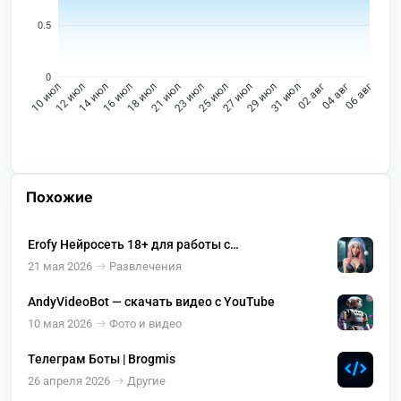
0.5
0
12 июл
14 июл
16 июл
18 июл
21 июл
23 июл
25 июл
27 июл
29 июл
31 июл
02 авг
04 авг
10 июл
06 авг
Похожие
Erofy Нейросеть 18+ для работы с
изображениями ( оживление, раздевание )
21 мая 2026
Развлечения
AndyVideoBot — скачать видео с YouTube
10 мая 2026
Фото и видео
Телеграм Боты | Brogmis
26 апреля 2026
Другие